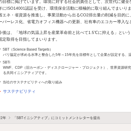
の目標に掲げています。環境に対する社会的責任として、次世代に健全な
年にISO14001認証を受け、環境保全活動に積極的に取り組んでまい
省エネ・省資源を推進し、事業活動から出るCO2排出量の削減を目的に
ーパーレス化、省電力オフィス機器への更新、社有車のエコカー導入な
今後は、「地球の気温上昇を産業革命前と比べて1.5℃に抑える」という
認定取得を目指してまいります。
＊ SBT（Science Based Targets）
パリ協定が求める水準と整合した5年～15年先を目標年として企業が設定する、
＊ SBTi
WWF、CDP（旧カーボン・ディスクロージャー・プロジェクト）、世界資源研究
る共同イニシアティブです。
＊ 当社のサステナビリティへの取り組み
サステナビリティ
22年
「SBTイニシアティブ」にコミットメントレターを提出