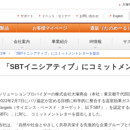
大塚
サポート
イベント・セミナー
お問い合わせ
English
製品
お客様マイページ
通販（たのめーる
会社案内
事業紹介
IR情報
サ
22年
「SBTイニシアティブ」にコミットメントレターを提出
「SBTイニシアティブ」にコミットメ
ソリューションプロバイダーの株式会社大塚商会（本社：東京都千代田区
2022年2月7日にパリ協定が定める目標に科学的に整合する温室効果ガスの排出
Targets（サイエンス・ベースド・ターゲット、以下SBT）」を認定す
SBTi）」に対し、コミットメントレターを提出しました。
当社は、「自然や社会とやさしく共存共栄する先進的な企業グループと