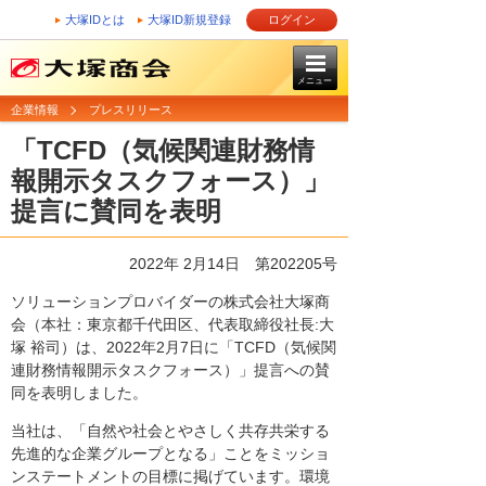
大塚IDとは
大塚ID新規登録
ログイン
メニュー
企業情報
プレスリリース
「TCFD（気候関連財務情
報開示タスクフォース）」
提言に賛同を表明
2022年 2月14日 第202205号
ソリューションプロバイダーの株式会社大塚商
会（本社：東京都千代田区、代表取締役社長:大
塚 裕司）は、2022年2月7日に「TCFD（気候関
連財務情報開示タスクフォース）」提言への賛
同を表明しました。
当社は、「自然や社会とやさしく共存共栄する
先進的な企業グループとなる」ことをミッショ
ンステートメントの目標に掲げています。環境