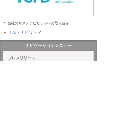
＊ 当社のサステナビリティへの取り組み
サステナビリティ
ナビゲーションメニュー
プレスリリース
2026年
2025年
バックナンバー
ホーム
企業情報
プレスリリース
2022年
「TCFD（気候関連財務情報開示タスクフォース）」提言に賛
同を表明
イベント・セミナー
お問い合わせ