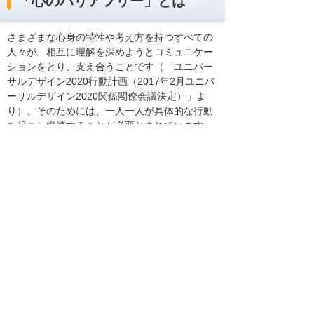
「心のバリアフリー」とは
さまざまな心身の特性や考え方を持つすべての
人々が、相互に理解を深めようとコミュニケー
ションをとり、支え合うことです（「ユニバー
サルデザイン2020行動計画（2017年2月ユニバ
ーサルデザイン2020関係閣僚会議決定）」よ
り）。そのためには、一人一人が具体的な行動
を起こし継続することが必要とされています。
東京都「心のバリアフリー」サ
ポート企業連携事業について
東京都は、心のバリアフリーに対する社会的気
運の醸成を図るため、意識啓発等に取り組む企
業等を、「東京都『心のバリアフリー』サポー
ト企業」として登録し、先進性、独自性、波及
効果の観点から特に優れた取り組みを実施して
いる企業を、「東京都『心のバリアフリー』好
事例企業」として公表しています。