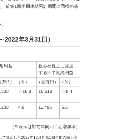
た、前第1四半期連結累計期間に同様の基
。
ド。
～2022年3月31日）
常利益
親会社株主に帰属
する四半期純利益
百万円）
（％）
（百万円）
（％）
,338
△16.8
10,519
△8.4
,238
4.6
11,486
5.6
（％表示は対前年同四半期増減率）
して算定した2022年12月期第1四半期の売上高