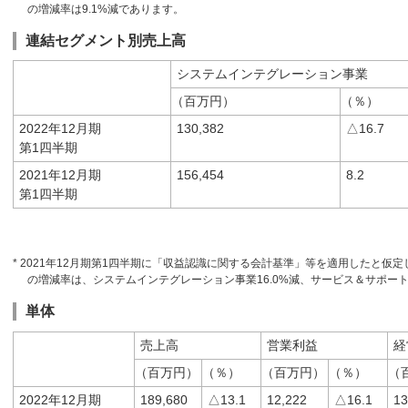
の増減率は9.1%減であります。
連結セグメント別売上高
システムインテグレーション事業
（百万円）
（％）
2022年12月期
130,382
△16.7
第1四半期
2021年12月期
156,454
8.2
第1四半期
* 2021年12月期第1四半期に「収益認識に関する会計基準」等を適用したと仮定
の増減率は、システムインテグレーション事業16.0%減、サービス＆サポート
単体
売上高
営業利益
経
（百万円）
（％）
（百万円）
（％）
（
2022年12月期
189,680
△13.1
12,222
△16.1
13