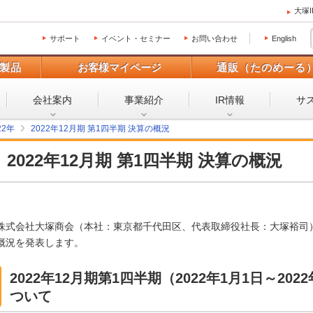
大塚
サポート
イベント・セミナー
お問い合わせ
English
製品
お客様マイページ
通販（たのめーる
会社案内
事業紹介
IR情報
サ
22年
2022年12月期 第1四半期 決算の概況
2022年12月期 第1四半期 決算の概況
株式会社大塚商会（本社：東京都千代田区、代表取締役社長：大塚裕司）は
概況を発表します。
2022年12月期第1四半期（2022年1月1日～20
ついて