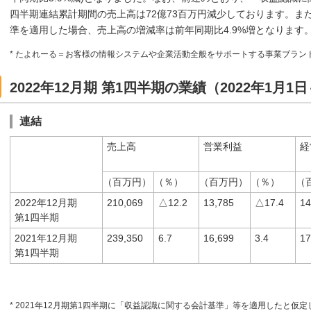
四半期連結累計期間の売上高は72億73百万円減少しております。ま
準を適用した場合、売上高の増減率は前年同期比4.9%増となります
* たよれーる＝お客様の情報システムや企業活動全般をサポートする事業ブラン
2022年12月期 第1四半期の業績（2022年1月1日
連結
売上高
営業利益
経
（百万円）
（％）
（百万円）
（％）
（
2022年12月期
210,069
△12.2
13,785
△17.4
14
第1四半期
2021年12月期
239,350
6.7
16,699
3.4
17
第1四半期
* 2021年12月期第1四半期に「収益認識に関する会計基準」等を適用したと仮定