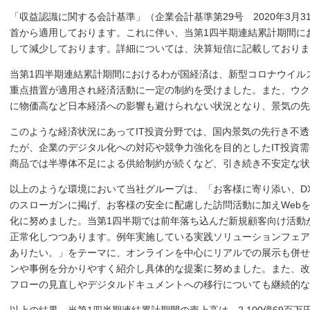
「収益認識に関する会計基準」（企業会計基準第29号 2020年3月
首から適用しております。これに伴い、当第1四半期連結累計期間に
して減少しております。詳細については、決算短信に記載しておりま
当第1四半期連結累計期間におけるわが国経済は、新型コロナウイル
重点措置が適用され経済活動に一定の制約を受けました。また、ウク
に物価高など日本経済への影響も避けられない状況となり、景気の先
このような経済状況にあってIT投資分野では、国内景気の先行き不
たが、企業のデジタル化への対応や競争力強化を目的としたIT投資
商品では半導体不足による供給制約が続くなど、引き続き不安定な
以上のような環境において当社グループは、「お客様に寄り添い、DX
のスローガンに掲げ、お客様の安全に配慮した訪問活動に加えWeb
化に努めました。当第1四半期では前年落ち込んだ新規顧客向け活動
正常化しつつあります。例年実施している実践ソリューションフェア
ありたい。」をテーマに、オンラインを中心にリアルでの展示も併せ
ンや事例を分かりやすく紹介し具体的な提案に努めました。また、改
フローの見直しやデジタルドキュメントへの移行についても継続的な