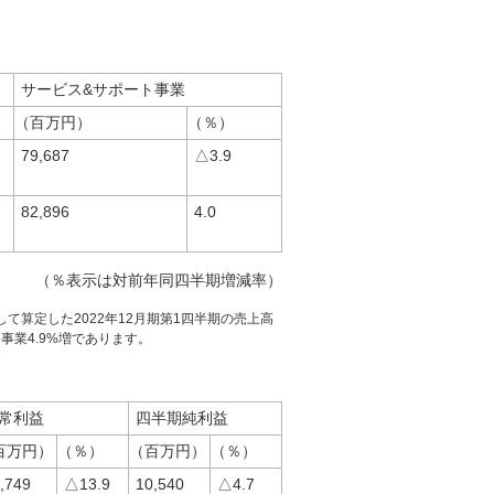
サービス&サポート事業
（百万円）
（％）
79,687
△3.9
82,896
4.0
（％表示は対前年同四半期増減率）
して算定した2022年12月期第1四半期の売上高
事業4.9%増であります。
常利益
四半期純利益
百万円）
（％）
（百万円）
（％）
,749
△13.9
10,540
△4.7