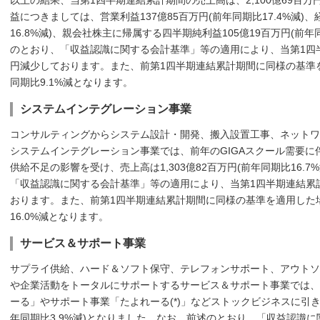
以上の結果、当第1四半期連結累計期間の売上高は、2,100億69百万円
益につきましては、営業利益137億85百万円(前年同期比17.4%減)、
16.8%減)、親会社株主に帰属する四半期純利益105億19百万円(前年
のとおり、「収益認識に関する会計基準」等の適用により、当第1四半
円減少しております。また、前第1四半期連結累計期間に同様の基準
同期比9.1%減となります。
システムインテグレーション事業
コンサルティングからシステム設計・開発、搬入設置工事、ネットワ
システムインテグレーション事業では、前年のGIGAスクール需要
供給不足の影響を受け、売上高は1,303億82百万円(前年同期比16.
「収益認識に関する会計基準」等の適用により、当第1四半期連結累計
おります。また、前第1四半期連結累計期間に同様の基準を適用した
16.0%減となります。
サービス＆サポート事業
サプライ供給、ハード＆ソフト保守、テレフォンサポート、アウトソ
や企業活動をトータルにサポートするサービス＆サポート事業では、
ーる」やサポート事業「たよれーる(*)」などストックビジネスに引き
年同期比3.9%減)となりました。なお、前述のとおり、「収益認識