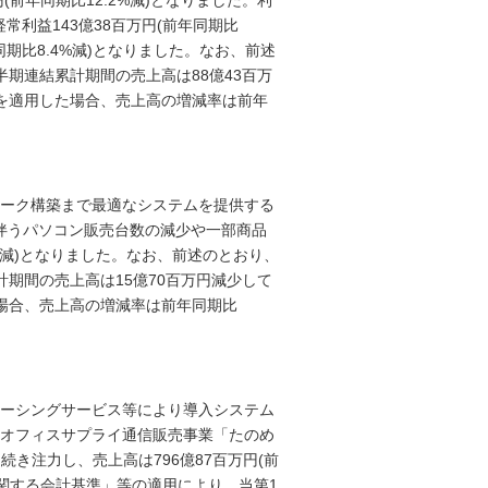
(前年同期比12.2%減)となりました。利
経常利益143億38百万円(前年同期比
同期比8.4%減)となりました。なお、前述
期連結累計期間の売上高は88億43百万
を適用した場合、売上高の増減率は前年
ーク構築まで最適なシステムを提供する
に伴うパソコン販売台数の減少や一部商品
7%減)となりました。なお、前述のとおり、
期間の売上高は15億70百万円減少して
場合、売上高の増減率は前年同期比
ーシングサービス等により導入システム
オフィスサプライ通信販売事業「たのめ
続き注力し、売上高は796億87百万円(前
に関する会計基準」等の適用により、当第1