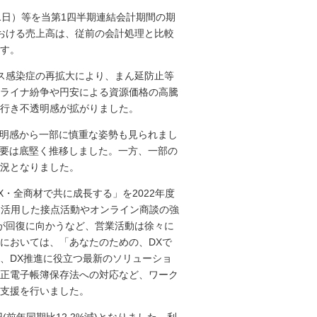
31日）等を当第1四半期連結会計期間の期
おける売上高は、従前の会計処理と比較
す。
ス感染症の再拡大により、まん延防止等
ライナ紛争や円安による資源価格の高騰
行き不透明感が拡がりました。
透明感から一部に慎重な姿勢も見られまし
需要は底堅く推移しました。一方、一部の
状況となりました。
・全商材で共に成長する」を2022年度
を活用した接点活動やオンライン商談の強
が回復に向かうなど、営業活動は徐々に
においては、「あなたのための、DXで
、DX推進に役立つ最新のソリューショ
正電子帳簿保存法への対応など、ワーク
支援を行いました。