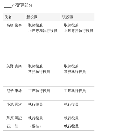
___が変更部分
氏名
新役職
現役職
髙橋 俊泰
取締役兼
取締役兼
上席専務執行役員
上席専務執行役員
矢野 克尚
取締役兼
取締役兼
常務執行役員
常務執行役員
尼子 康雄
主席執行役員
主席執行役員
小池 晋次
執行役員
執行役員
芦原 照記
執行役員
執行役員
石川 則一
（退任）
執行役員