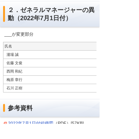
２．ゼネラルマネージャーの異
動（2022年7月1日付）
___が変更部分
氏名
瀧場 誠
佐藤 文俊
西岡 和紀
梅原 章行
石川 正樹
参考資料
2022年7月1日付組織図
（PDF）[57KB]
ナビゲーションメニュー