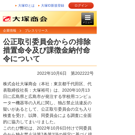
大塚IDとは
大塚ID新規登録
ログイン
メニュー
企業情報
プレスリリース
公正取引委員会からの排除
措置命令及び課徴金納付命
令について
2022年10月6日 第202222号
株式会社大塚商会（本社：東京都千代田区、代
表取締役社長：大塚裕司）は、2020年10月13
日に広島県と広島市が発注する学校用コンピュ
ーター機器等の入札に関し、独占禁止法違反の
疑いがあるとして、公正取引委員会の立ち入り
検査を受け、以降、同委員会による調査に全面
的に協力してまいりました。
このたび弊社は、2022年10月6日付けで同委員
会から独占禁止法第7条第2項の規定に基づく排