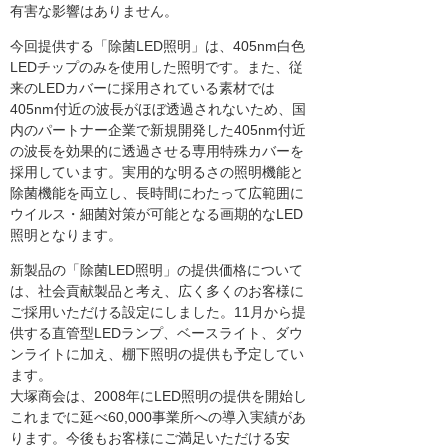
有害な影響はありません。
今回提供する「除菌LED照明」は、405nm白色
LEDチップのみを使用した照明です。また、従
来のLEDカバーに採用されている素材では
405nm付近の波長がほぼ透過されないため、国
内のパートナー企業で新規開発した405nm付近
の波長を効果的に透過させる専用特殊カバーを
採用しています。実用的な明るさの照明機能と
除菌機能を両立し、長時間にわたって広範囲に
ウイルス・細菌対策が可能となる画期的なLED
照明となります。
新製品の「除菌LED照明」の提供価格について
は、社会貢献製品と考え、広く多くのお客様に
ご採用いただける設定にしました。11月から提
供する直管型LEDランプ、ベースライト、ダウ
ンライトに加え、棚下照明の提供も予定してい
ます。
大塚商会は、2008年にLED照明の提供を開始し
これまでに延べ60,000事業所への導入実績があ
ります。今後もお客様にご満足いただける安