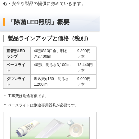
心・安全な製品の提供に努めていきます。
「除菌LED照明」概要
製品ラインアップと価格（税別）
直管形LED
40形G13口金、明る
9,800円
ランプ
さ2,400lm
／本
ベースライ
40形、明るさ3,100lm
13,440円
ト
／本
ダウンライ
埋込穴φ150、明るさ
9,000円
ト
1,200lm
／本
＊ 工事費は別途有償です。
＊ ベースライトは別途専用器具が必要です。