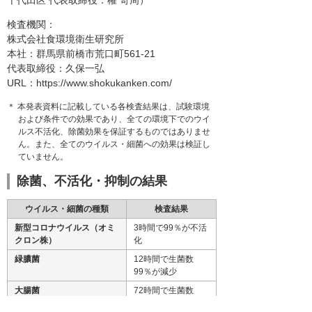
千代田区 代表取締役：權 奇周）
検査機関：
株式会社食環境衛生研究所
本社：群馬県前橋市荒口町561-21
代表取締役：久保一弘
URL：https://www.shokukanken.com/
＊ 本発表資料に記載している各検査結果は、試験環境
および条件での効果であり、全ての環境下でのウイ
ルス不活化、除菌効果を保証するものではありませ
ん。また、全てのウイルス・細菌への効果は検証し
ていません。
除菌、不活化・抑制の結果
ウイルス・細菌の種類
検査結果
新型コロナウイルス（オミ
3時間で99％が不活
クロン株）
化
緑膿菌
12時間で生菌数
99％が減少
大腸菌
72時間で生菌数
98％が減少