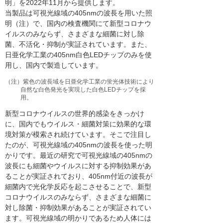
明」を2022年11月から提供します。
当製品は可視光線域の405nmの波長を用いた照
明（注）で、国内の検査機関にて新型コロナウ
イルスのみならず、さまざまな細菌に対し除
菌、不活化・抑制が実証されています。また、
日亜化学工業の405nm白色LEDチップのみを使
用し、国内で製造しています。
（注）紫色の波長域を日亜化学工業の蛍光体技術により
自然な白色発光を実現した白色LEDチップを採
用。
新型コロナウイルスの世界的感染をきっかけ
に、国内でもウイルス・細菌対策に効果的な環
境対策が模索され続けています。そこで注目し
たのが、可視光線域の405nmの波長を使った明
かりです。最近の研究で可視光線域の405nmの
波長にも細菌やウイルスに対する抑制効果があ
ることが実証されており、405nm付近の波長が
細菌内で光化学反応を起こさせることで、新型
コロナウイルスのみならず、さまざまな細菌に
対し除菌・抑制効果があることが実証されてい
ます。可視光線域の明かりであるため人体には