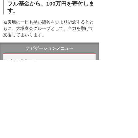
フル基金から、100万円を寄付しま
す。
被災地の一日も早い復興を心より祈念するとと
もに、大塚商会グループとして、全力を挙げて
支援してまいります。
ナビゲーションメニュー
プレスリリース
2026年
2025年
バックナンバー
ホーム
企業情報
プレスリリース
2024年
「令和6年能登半島地震」に対する支援について
イベント・セミナー
お問い合わせ