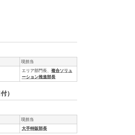
現担当
エリア部門長、
複合ソリュ
ーション推進部長
日付）
現担当
大手特販部長