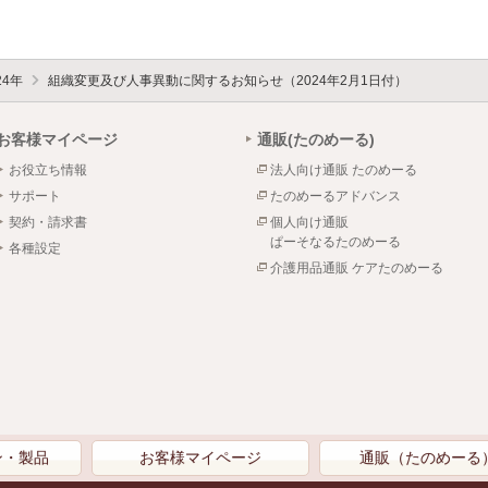
24年
組織変更及び人事異動に関するお知らせ（2024年2月1日付）
お客様マイページ
通販(たのめーる)
お役立ち情報
法人向け通販 たのめーる
サポート
たのめーるアドバンス
契約・請求書
個人向け通販
ぱーそなるたのめーる
各種設定
介護用品通販 ケアたのめーる
ン・製品
お客様マイページ
通販（たのめーる