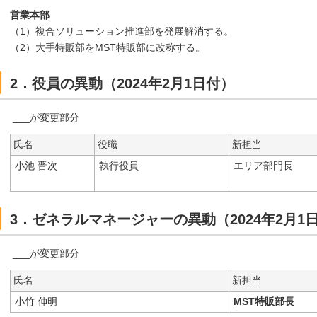
営業本部
（1）複合ソリューション推進部を発展解消する。
（2）大手特販部をMST特販部に改称する。
2．役員の異動（2024年2月1日付）
___が変更部分
氏名
役職
新担当
小池 晋次
執行役員
エリア部門長
3．ゼネラルマネージャーの異動（2024年2月1
___が変更部分
氏名
新担当
小竹 伸明
MST特販部長