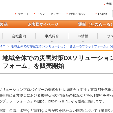
大塚
サポート
イベント・セミナー
お問い合わせ
English
製品
お客様マイページ
通販（たのめーる
会社案内
事業紹介
IR情報
サ
24年
地域全体での災害対策DXソリューション「みえーるプラットフォーム」を
地域全体での災害対策DXソリューショ
フォーム」を販売開始
ソリューションプロバイダーの株式会社大塚商会（本社：東京都千代田区
発生時に企業拠点における被害状況や備蓄品の状況などをIoT技術を使
るプラットフォーム」を開発、2024年2月7日から販売開始します。
地震、台風、水害など深刻な災害が後を絶たない国内において従業員や