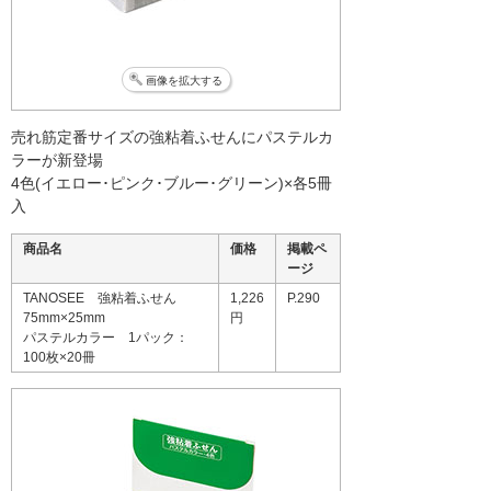
画像を拡大する
売れ筋定番サイズの強粘着ふせんにパステルカ
ラーが新登場
4色(イエロー･ピンク･ブルー･グリーン)×各5冊
入
商品名
価格
掲載ペ
ージ
TANOSEE 強粘着ふせん
1,226
P.290
75mm×25mm
円
パステルカラー 1パック：
100枚×20冊