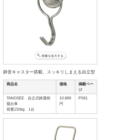
画像を拡大する
静音キャスター搭載、スッキリしまえる自立型
商品名
価格
掲載ペー
ジ
TANOSEE 自立式静運樹
10,989
P.581
脂台車
円
荷重150kg 1台