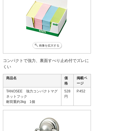
画像を拡大する
コンパクトで強力、裏面すべり止め付でズレに
くい
商品名
価
掲載ペ
格
ージ
TANOSEE 強力コンパクトマグ
528
P.452
ネットフック
円
耐荷重約3kg 1個