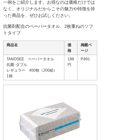
一例をご紹介します。お得なのは価格だけでは
なく、オリジナルだからこその魅力や特徴を持
った商品を、ぜひお試しください。
抗菌剤配合のペーパータオル、2枚重ねのソフ
トタイプ
商品名
価
掲載ペ
格
ージ
TANOSEE ペーパータオル
198
P.891
抗菌･ダブル
円
レギュラー 400枚（200組）
1個