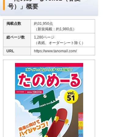
号）」概要
掲載点数
約31,950点
（新規掲載：約1,980点）
総ページ数
1,280ページ
（表紙、オーダーシート除く）
URL
https://www.tanomail.com/