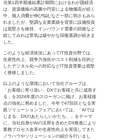
当第1四半期連結累計期間におけるわが国経済
は、資源価格の高騰や円安による物価高が続く
中、個人消費が伸び悩むなど一部に弱さもみら
れましたが、堅調な企業業績を背景に設備投資
は底堅さを維持、インバウンド需要の回復など
総じてみれば景気は緩やかな回復基調が続きま
した。
このような経済状況にあってIT投資分野では、
生産性向上、競争力強化やコスト削減を目的と
したデジタル化への対応などIT投資需要は底堅
く推移しました。
以上のような環境において当社グループは、
「お客様に寄り添い、DXでお客様と共に成長す
る」を2024年度のスローガンに掲げ、お客様接
点の強化に努めました。今年で47回目となる実
践ソリューションフェアにおいては、「AIでは
じまる、DXのあたらしいかたち。」をテーマ
に、当社自身がAIの活用を含めたDX推進により
業務プロセス改革や生産性向上を実現してきた
ノウハウやソリューションの紹介を行いまし