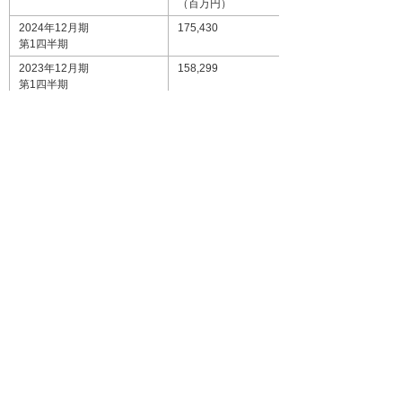
（百万円）
2024年12月期
175,430
第1四半期
2023年12月期
158,299
第1四半期
（％表示は対前年同四半期増減率）
単体
売上高
（百万
（％）
円）
2024年12月期
238,855
9.3
第1四半期
2023年12月期
218,504
15.2
第1四半期
（％表示は対前年同四半期増減率）
* 2024年2月1日に発表した連結業績予想に変更はあり
ません。