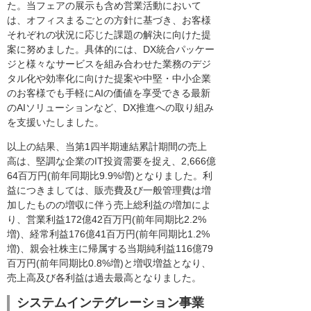
た。当フェアの展示も含め営業活動において
は、オフィスまるごとの方針に基づき、お客様
それぞれの状況に応じた課題の解決に向けた提
案に努めました。具体的には、DX統合パッケー
ジと様々なサービスを組み合わせた業務のデジ
タル化や効率化に向けた提案や中堅・中小企業
のお客様でも手軽にAIの価値を享受できる最新
のAIソリューションなど、DX推進への取り組み
を支援いたしました。
以上の結果、当第1四半期連結累計期間の売上
高は、堅調な企業のIT投資需要を捉え、2,666億
64百万円(前年同期比9.9%増)となりました。利
益につきましては、販売費及び一般管理費は増
加したものの増収に伴う売上総利益の増加によ
り、営業利益172億42百万円(前年同期比2.2%
増)、経常利益176億41百万円(前年同期比1.2%
増)、親会社株主に帰属する当期純利益116億79
百万円(前年同期比0.8%増)と増収増益となり、
売上高及び各利益は過去最高となりました。
システムインテグレーション事業