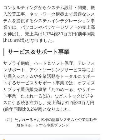
コンサルティングからシステム設計・開発、搬
入設置工事、ネットワーク構築まで最適なシス
テムを提供するシステムインテグレーション事
業では、パソコンやパッケージソフトの売上高
を伸ばし、売上高は1,754億30百万円(前年同期
比10.8%増)となりました。
サービス＆サポート事業
サプライ供給、ハード＆ソフト保守、テレフォ
ンサポート、アウトソーシングサービス等によ
り導入システムや企業活動をトータルにサポー
トするサービス＆サポート事業では、オフィス
サプライ通信販売事業「たのめーる」やサポー
ト事業「たよれーる(注)」などストックビジネ
スに引き続き注力し、売上高は912億33百万円
(前年同期比8.2%増)となりました。
（注）たよれーる＝お客様の情報システムや企業活動全
般をサポートする事業ブランド