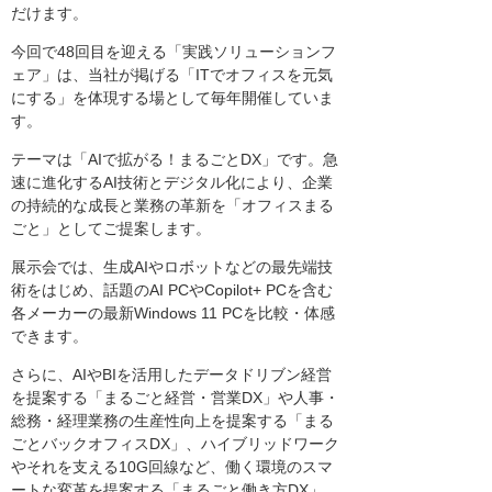
だけます。
今回で48回目を迎える「実践ソリューションフ
ェア」は、当社が掲げる「ITでオフィスを元気
にする」を体現する場として毎年開催していま
す。
テーマは「AIで拡がる！まるごとDX」です。急
速に進化するAI技術とデジタル化により、企業
の持続的な成長と業務の革新を「オフィスまる
ごと」としてご提案します。
展示会では、生成AIやロボットなどの最先端技
術をはじめ、話題のAI PCやCopilot+ PCを含む
各メーカーの最新Windows 11 PCを比較・体感
できます。
さらに、AIやBIを活用したデータドリブン経営
を提案する「まるごと経営・営業DX」や人事・
総務・経理業務の生産性向上を提案する「まる
ごとバックオフィスDX」、ハイブリッドワーク
やそれを支える10G回線など、働く環境のスマ
ートな変革を提案する「まるごと働き方DX」、