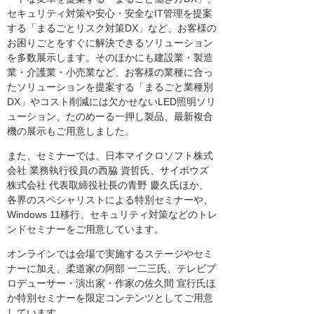
セキュリティ対策や安心・安全なIT管理を提案
する「まるごとリスク対策DX」など、お客様の
お困りごとをすぐに解決できるソリューション
を多数展示します。そのほかにも建設業・製造
業・介護業・小売業など、お客様の業種に合っ
たソリューションを提案する「まるごと業種別
DX」やコスト削減には欠かせないLED照明ソリ
ューション、たのめーる一押し製品、最新複合
機の展示もご用意しました。
また、セミナーでは、日本マイクロソフト株式
会社 業務執行役員の西脇 資哲氏、サイボウズ
株式会社 代表取締役社長の青野 慶久氏ほか、
各界のスペシャリストによる特別セミナーや、
Windows 11移行、セキュリティ対策などのトレ
ンドセミナーをご用意しています。
オンラインでは会場で実施するステージやセミ
ナーに加え、柔道家の阿部 一二三氏、テレビプ
ロデューサー・演出家・作家の佐久間 宣行氏ほ
か特別セミナーを限定コンテンツとしてご用意
しています。