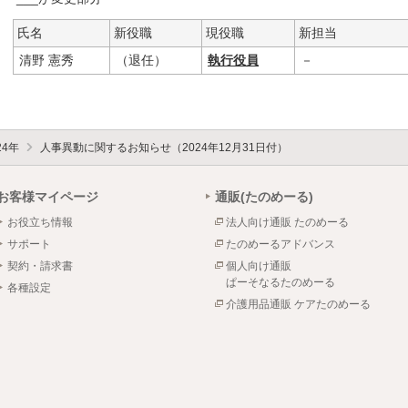
氏名
新役職
現役職
新担当
清野 憲秀
（退任）
執行役員
－
24年
人事異動に関するお知らせ（2024年12月31日付）
お客様マイページ
通販(たのめーる)
お役立ち情報
法人向け通販 たのめーる
サポート
たのめーるアドバンス
契約・請求書
個人向け通販
ぱーそなるたのめーる
各種設定
介護用品通販 ケアたのめーる