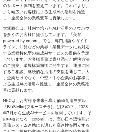
のサポート体制を整えています。これにより、
より幅広いお客様による生成AIの活用を推進
し、企業全体の業務変革に貢献します。
大塚商会は、社内で培ったAI利活用のノウハウ
を多くのお客様に提供しています。「美琴
powered by cotomi」でも、専門用語やガイド
ライン、知見などの業界・業種データにも対応
する業種特化型の生成AIサービスの提供を予定
しています。お客様業務に寄り添った解決方法
のご提案、環境構築前後に発生する、運用に関
するご相談、継続的な活用の支援を通じて、大
手企業だけでなく、中堅・中小企業のお客様に
よる生成AIの活用を推進し、企業全体の業務改
革に貢献します。
NECは、お客様を未来へ導く価値創造モデル
「BluStellar(ブルーステラ)」(注3)の下、2023
年7月から生成AIサービスを展開しています。そ
の中核となる「cotomi」は、高い日本語性能と
業務システム連携にも適した高速性を両立する
ことで、業種や業務に合わせた高度な応答を実