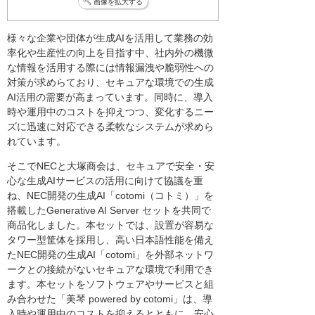
画像を拡大する
様々な企業や団体が生成AIを活用して業務の効
率化や生産性の向上を目指す中、社内外の機微
な情報を活用する際には情報漏洩や脆弱性への
対策が求めらており、セキュアな環境での生成
AI活用の需要が高まっています。同時に、導入
時や運用中のコストを抑えつつ、変化するニー
ズに迅速に対応できる柔軟なシステムが求めら
れています。
そこでNECと大塚商会は、セキュアで安全・安
心な生成AIサービスの活用に向けて協議を重
ね、NEC開発の生成AI「cotomi（コトミ）」を
搭載したGenerative AI Server セットを共同で
商品化しました。本セットでは、設置が容易な
タワー型筐体を採用し、高い日本語性能を備え
たNEC開発の生成AI「cotomi」を外部ネットワ
ークとの接続がないセキュアな環境で利用でき
ます。本セットをソフトウェアやサービスと組
み合わせた「美琴 powered by cotomi」は、導
入時や運用中のコストを抑えるとともに、安心