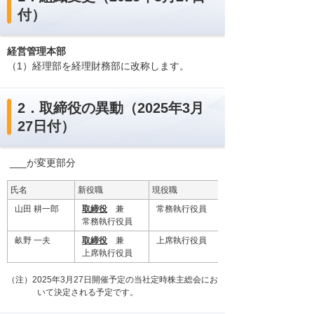
付）
経営管理本部
（1）経理部を経理財務部に改称します。
2．取締役の異動（2025年3月
27日付）
___が変更部分
氏名
新役職
現役職
山田 耕一郎
取締役
兼
常務執行役員
常務執行役員
畝野 一夫
取締役
兼
上席執行役員
上席執行役員
（注）2025年3月27日開催予定の当社定時株主総会にお
いて決定される予定です。