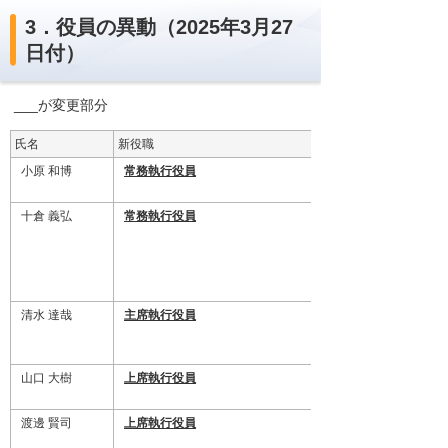
3．役員の異動（2025年3月27
日付）
___が変更部分
氏名
新役職
現役職
小原 和博
常務執行役員
十倉 義弘
常務執行役員
清水 達哉
主席執行役員
山口 大樹
上席執行役員
渡邊 賢司
上席執行役員