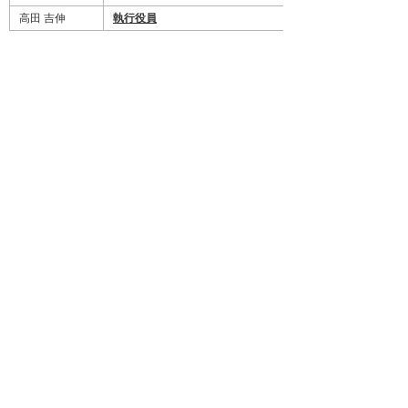
高田 吉伸
執行役員
上村 親志
執行役員
ナビゲーションメニュー
プレスリリース
2026年
2025年
バックナンバー
ホーム
企業情報
プレスリリース
2025年
組織変更及び人事異動に関するお知らせ（2025年3月27日付）
イベント・セミナー
お問い合わせ
ニュース・お知らせ
情報セキュリティ基本方針
個人情報保護方針
ソーシャルメディア利用方針