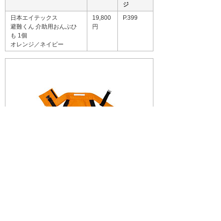
ジ
日本エイテックス
19,800
P.399
避難くん 介助用おんぶひ
円
も 1個
オレンジ／ネイビー
画像を拡大する
巻頭特集：ケアたのビューティー
ルーム／アロマ＆フレグランス特