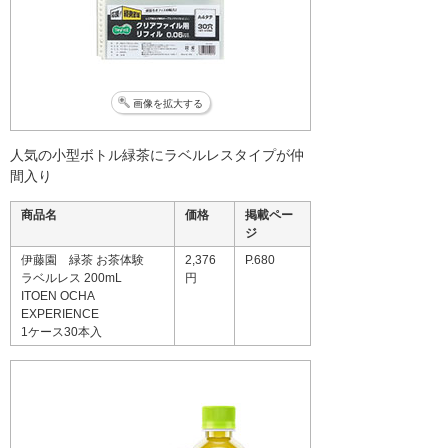
画像を拡大する
人気の小型ボトル緑茶にラベルレスタイプが仲
間入り
商品名
価格
掲載ペー
ジ
伊藤園 緑茶 お茶体験
2,376
P.680
ラベルレス 200mL
円
ITOEN OCHA
EXPERIENCE
1ケース30本入