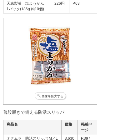
天恵製菓 塩ようかん
226円
P.63
1パック(186g 約10個)
画像を拡大する
普段履きで備える防活スリッパ
商品名
価格
掲載ペ
ージ
オクムラ 防活スリッパ M／L
3,630
P.397