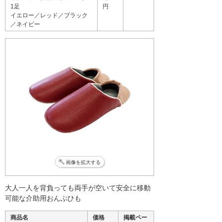
1足
円
イエロー／レッド／ブラック
／ネイビー
画像を拡大する
大人一人を背負っても両手が空いて安全に移動
可能な介助用おんぶひも
商品名
価格
掲載ペー