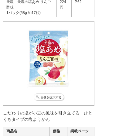
天塩 天塩の塩あめ りんご
224
P.62
酢味
円
1パック(58g 約17粒)
画像を拡大する
こだわりの塩が小豆の風味を引き立てる ひと
くちタイプの塩ようかん
商品名
価格
掲載ページ