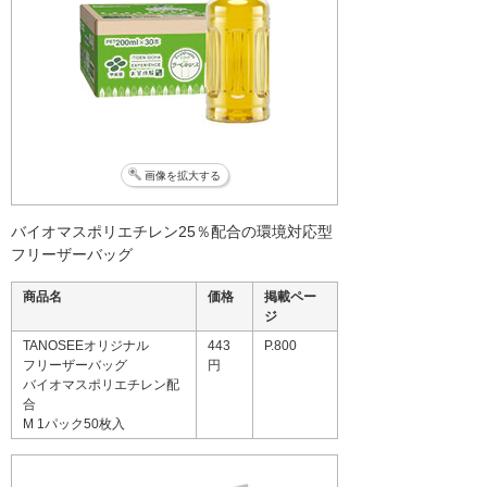
画像を拡大する
バイオマスポリエチレン25％配合の環境対応型
フリーザーバッグ
商品名
価格
掲載ペー
ジ
TANOSEEオリジナル
443
P.800
フリーザーバッグ
円
バイオマスポリエチレン配
合
M 1パック50枚入