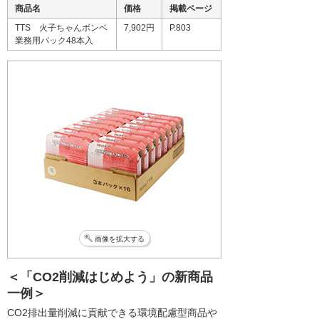
商品名
価格
掲載ページ
TTS 火子ちゃんボンベ
7,902円
P.803
業務用パック48本入
画像を拡大する
＜「CO2削減はじめよう」の新商品
一例＞
CO2排出量削減に貢献できる環境配慮型商品や