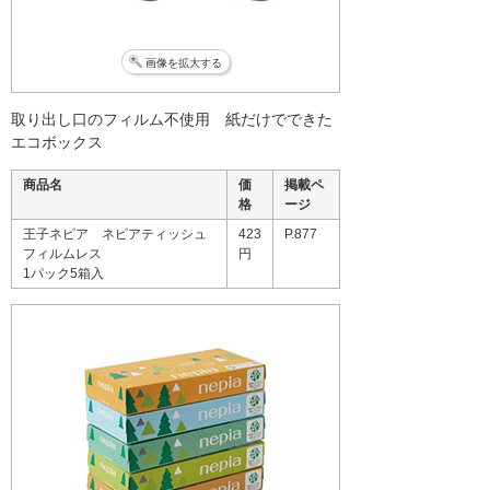
画像を拡大する
取り出し口のフィルム不使用 紙だけでできた
エコボックス
商品名
価
掲載ペ
格
ージ
王子ネピア ネピアティッシュ
423
P.877
フィルムレス
円
1パック5箱入