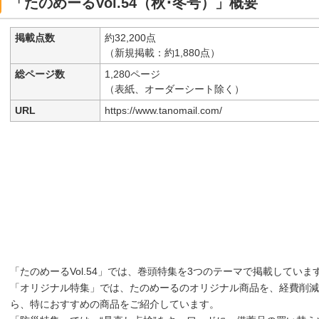
「たのめーるVol.54（秋･冬号）」概要
掲載点数
約32,200点
（新規掲載：約1,880点）
総ページ数
1,280ページ
（表紙、オーダーシート除く）
URL
https://www.tanomail.com/
「たのめーるVol.54」では、巻頭特集を3つのテーマで掲載していま
「オリジナル特集」では、たのめーるのオリジナル商品を、経費削減
ら、特におすすめの商品をご紹介しています。