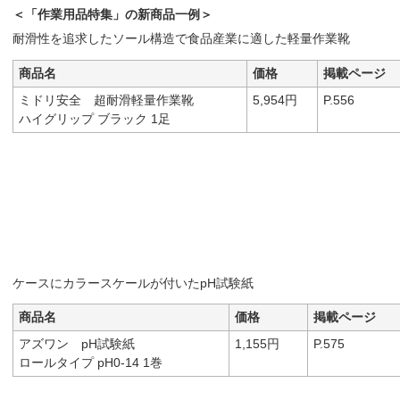
＜「作業用品特集」の新商品一例＞
耐滑性を追求したソール構造で食品産業に適した軽量作業靴
商品名
価格
掲載ページ
ミドリ安全 超耐滑軽量作業靴
5,954円
P.556
ハイグリップ ブラック 1足
ケースにカラースケールが付いたpH試験紙
商品名
価格
掲載ページ
アズワン pH試験紙
1,155円
P.575
ロールタイプ pH0-14 1巻