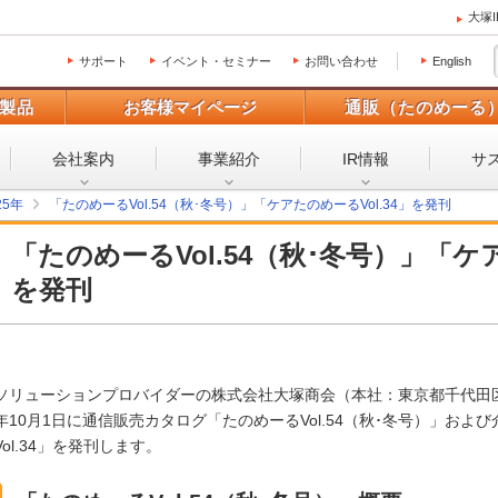
大塚
サポート
イベント・セミナー
お問い合わせ
English
製品
お客様マイページ
通販（たのめーる
会社案内
事業紹介
IR情報
サ
25年
「たのめーるVol.54（秋･冬号）」「ケアたのめーるVol.34」を発刊
「たのめーるVol.54（秋･冬号）」「ケア
を発刊
ソリューションプロバイダーの株式会社大塚商会（本社：東京都千代田区
年10月1日に通信販売カタログ「たのめーるVol.54（秋･冬号）」お
Vol.34」を発刊します。