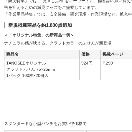
「防災特集」では、“見直し点検”をキーワードに、備蓄品の買い替
害を抑えるための減災グッズをご提案しています。
「作業用品特集」では、安全装備・研究現場・作業現場など、拡充
新規掲載商品を約1,880点追加
＜「オリジナル特集」の新商品一例＞
ナチュラル感が映える、クラフトカラーのふせんが新登場
商品名
価格
掲載ページ
TANOSEEオリジナル
924円
P.290
クラフトふせん 75×25mm
1パック 100枚×20冊入
スタンダードな小型パンチをお買い得価格で