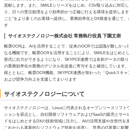
貢献します。また、SMILEシリーズをはじめ、CSV取り込みに対
り、日々の受注処理をより効率的かつ正確に行える環境を提供します
ごと”をより多くのお客様へ提供し、業務効率化とDX推進を通じて
す
サイオステクノロジー株式会社 常務執行役員 下園文崇
帳票OCRは、AIを活用することで、従来のOCRでは認識が難しか
なる機能です。帳票OCRを活用することにより、SMILEをはじめと
形式に出力ができるようになり、SKYPCE連携では名刺データの取
の業務効率化や業務のデジタル化促進に寄与すると確信しています。
様とともに、帳票OCR機能、SKYPCE連携が加わった「Quickスキャ
および競争力向上を支援してまいります
サイオステクノロジーについて
サイオステクノロジーは、Linuxに代表されるオープンソースソフ
ションを原点とし、自社開発ソフトウェアおよびSaaSの販売とサー
ドをはじめとするDXの技術領域に注力し、AIの活用支援や次世代を
これからも革新的なソフトウェア技術を追求し、世界のIT産業に影