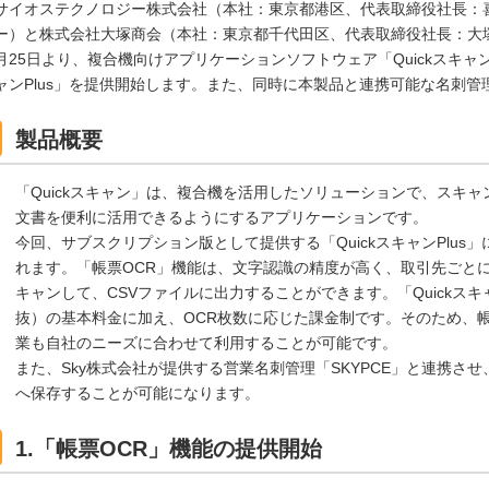
サイオステクノロジー株式会社（本社：東京都港区、代表取締役社長：
ー）と株式会社大塚商会（本社：東京都千代田区、代表取締役社長：大塚裕
月25日より、複合機向けアプリケーションソフトウェア「Quickスキャン
ャンPlus」を提供開始します。また、同時に本製品と連携可能な名刺
製品概要
「Quickスキャン」は、複合機を活用したソリューションで、スキ
文書を便利に活用できるようにするアプリケーションです。
今回、サブスクリプション版として提供する「QuickスキャンPlus
れます。「帳票OCR」機能は、文字認識の精度が高く、取引先ごと
キャンして、CSVファイルに出力することができます。「Quickスキャン
抜）の基本料金に加え、OCR枚数に応じた課金制です。そのため、帳
業も自社のニーズに合わせて利用することが可能です。
また、Sky株式会社が提供する営業名刺管理「SKYPCE」と連携させ
へ保存することが可能になります。
1.「帳票OCR」機能の提供開始