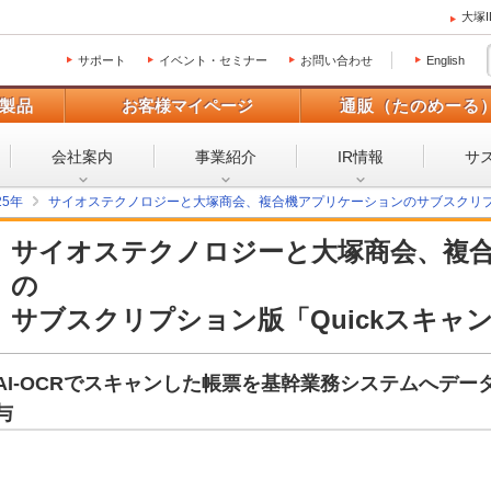
大塚
サポート
イベント・セミナー
お問い合わせ
English
製品
お客様マイページ
通販（たのめーる
会社案内
事業紹介
IR情報
サ
25年
サイオステクノロジーと大塚商会、複合機アプリケーションのサブスクリプショ
サイオステクノロジーと大塚商会、複
の
サブスクリプション版「Quickスキャン
AI-OCRでスキャンした帳票を基幹業務システムへデ
与