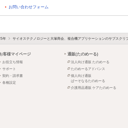
お問い合わせフォーム
25年
サイオステクノロジーと大塚商会、複合機アプリケーションのサブスクリプショ
お客様マイページ
通販(たのめーる)
お役立ち情報
法人向け通販 たのめーる
サポート
たのめーるアドバンス
契約・請求書
個人向け通販
ぱーそなるたのめーる
各種設定
介護用品通販 ケアたのめーる