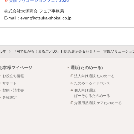
実践ソリューションフェア2026
株式会社大塚商会 フェア事務局
E-mail：event@otsuka-shokai.co.jp
25年
「AIで拡がる！まるごとDX」IT総合展示会＆セミナー 実践ソリューション
お客様マイページ
通販(たのめーる)
お役立ち情報
法人向け通販 たのめーる
サポート
たのめーるアドバンス
契約・請求書
個人向け通販
ぱーそなるたのめーる
各種設定
介護用品通販 ケアたのめーる