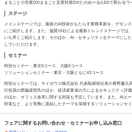
まるごと小売業DX/まるごと災害対策DX/たのめーる/LEDで変わる
ステージ
メインステージでは、最新のAI技術がもたらす業務革新を、デモン
にご紹介します。また、協賛15社による最新トレンドステージでは
いち早くご紹介します。そのほか、AI・セキュリティをテーマにし
していただけます。
セミナー
特別セミナー：東京9コース、大阪6コース
ソリューションセミナー：東京・大阪ともに43コース
特別セミナーでは、サイボウズ株式会社 代表取締役社長の青野慶久
行役員の西脇資哲氏のほか、経済産業省の方によるセキュリティ評価
のほか、オフィス改革に関する対談も予定しています。また、AIエー
対策など、より実務に直結したテーマを深堀するソリューションセミ
フェアに関するお問い合わせ・セミナーお申し込み窓口