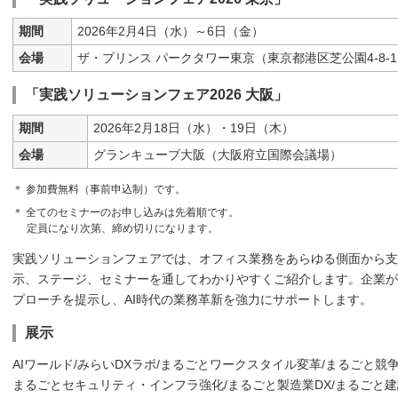
期間
2026年2月4日（水）～6日（金）
会場
ザ・プリンス パークタワー東京（東京都港区芝公園4-8-
「実践ソリューションフェア2026 大阪」
期間
2026年2月18日（水）・19日（木）
会場
グランキューブ大阪（大阪府立国際会議場）
＊ 参加費無料（事前申込制）です。
＊ 全てのセミナーのお申し込みは先着順です。
定員になり次第、締め切りになります。
実践ソリューションフェアでは、オフィス業務をあらゆる側面から支
示、ステージ、セミナーを通してわかりやすくご紹介します。企業が
プローチを提示し、AI時代の業務革新を強力にサポートします。
展示
AIワールド/みらいDXラボ/まるごとワークスタイル変革/まるごと競争
まるごとセキュリティ・インフラ強化/まるごと製造業DX/まるごと建設