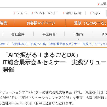
大塚
サポート
イベント・セミナー
お問い合わせ
English
製品
お客様マイページ
通販（たのめーる
会社案内
事業紹介
IR情報
サ
25年
「AIで拡がる！まるごとDX」IT総合展示会＆セミナー 実践ソリューション
「AIで拡がる！まるごとDX」
IT総合展示会＆セミナー 実践ソリュー
開催
ソリューションプロバイダーの株式会社大塚商会（本社：東京都千代田
2026年2月に「実践ソリューションフェア2026」を東京、大阪で開催し
ら当社ホームページよりお申し込みいただけます。