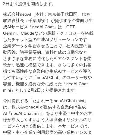
2日より提供を開始します。
株式会社neoAI（本社：東京都千代田区、代表
取締役社長：千葉 駿介）が提供する企業向け生
成AIサービス「neoAI Chat」は、GPT、
Gemini、Claudeなどの最新テクノロジーを搭載
したチャット型の生成AIソリューションです。
企業データを学習させることで、社内規定の自
動応答、議事録要約、資料作成の自動化など、
さまざまな業務に特化したAIアシスタントを柔
軟かつ迅速に構築できます。さらに多くのお客
様でも高性能な企業向け生成AIサービスを導入
しやすいように「neoAI Chat」のユーザー数や
容量、機能を必要な分に絞った「neoAI Chat
mini」として2月2日より提供されます。
今回提供する「たよれーるneoAI Chat mini」
は、株式会社neoAIが提供する企業向け生成
AI「neoAI Chat mini」をより中堅・中小のお客
様が導入しやすいよう大塚商会オリジナルのサ
ービスをつけて提供します。本サービスでは、
中堅・中小企業で利用頻度の高い業務アシスタ