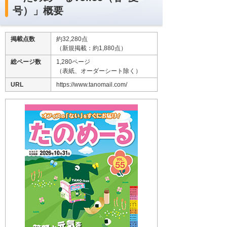
号）」概要
掲載点数
約32,280点
（新規掲載：約1,880点）
総ページ数
1,280ページ
（表紙、オーダーシート除く）
URL
https://www.tanomail.com/