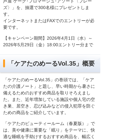
芦屋 ケーク･フロマージュ･アソート〈フレー
ズ〉」を、抽選で300名様にプレゼントしま
す。
インターネットまたはFAXでのエントリーが必
要です。
【キャンペーン期間】2026年4月1日（水）～
2026年5月29日（金）18:00エントリー分まで
「ケアたのめーるVol.35」概要
「ケアたのめーるVol.35」の巻頭では、「ケア
たの介護ノート」と題し、早い時期から暑さに
備えるためのおすすめ商品を取りそろえまし
た。また、近年増加している施設や個人宅の空
き巣、居空き、忍び込みなどの侵入犯罪を防ぐ
ための商品をご紹介しています。
「ケアたのビューティールーム（春夏版）」で
は、美や健康に重要な「眠り」をテーマに、快
適な睡眠を手助けするおすすめ商品を、幅広く