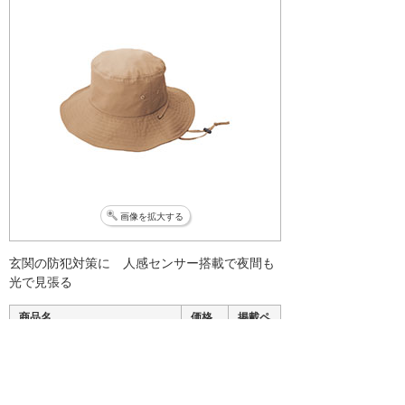
画像を拡大する
玄関の防犯対策に 人感センサー搭載で夜間も
光で見張る
商品名
価格
掲載ペ
ージ
オンスクエア オンロード ソ
4,000
P.391
ーラー充電式
円
クリップ型センサーライト 1個