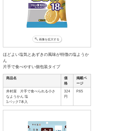
画像を拡大する
ほどよい塩気とあずきの風味が特徴の塩ようか
ん
片手で食べやすい個包装タイプ
商品名
価
掲載ペ
格
ージ
井村屋 片手で食べられる小さ
324
P.65
なようかん 塩
円
1パック7本入