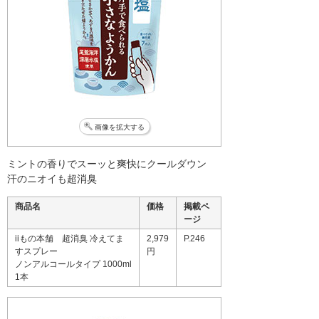
画像を拡大する
ミントの香りでスーッと爽快にクールダウン
汗のニオイも超消臭
商品名
価格
掲載ペ
ージ
iiもの本舗 超消臭 冷えてま
2,979
P.246
すスプレー
円
ノンアルコールタイプ 1000ml
1本