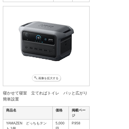
画像を拡大する
寝かせて寝室 立てればトイレ パッと広がり
簡単設置
商品名
価格
掲載ペー
ジ
YAMAZEN どっちもテン
5,000
P.958
ト 1個
円