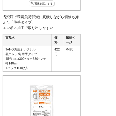
画像を拡大する
省資源で環境負荷低減に貢献しながら価格も抑
えた「薄手タイプ」
エンボス加工で取り出しやすい
商品名
価
掲載ペ
格
ージ
TANOSEEオリジナル
422
P.485
乳白レジ袋 薄手タイプ
円
45号 ヨコ300×タテ530×マチ
幅140mm
1パック100枚入