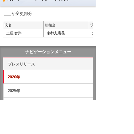
___が変更部分
氏名
新担当
現担当
土屋 智洋
京都支店長
たのめーる営業部西日本
ナビゲーションメニュー
プレスリリース
2026年
2025年
バックナンバー
ホーム
企業情報
プレスリリース
2026年
人事異動に関するお知らせ（2026年5月16日付）