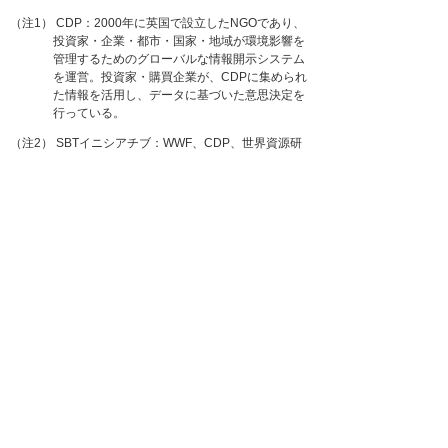
（注1） CDP：2000年に英国で設立したNGOであり、
投資家・企業・都市・国家・地域が環境影響を
管理するためのグローバルな情報開示システム
を運営。投資家・購買企業が、CDPに集められ
た情報を活用し、データに基づいた意思決定を
行っている。
（注2） SBTイニシアチブ：WWF、CDP、世界資源研
究所（WRI）、国連グローバル・コンパクトが
共同で創設した非営利団体。企業のGHG排出量
削減目標が、パリ協定の水準と整合しているか
を科学的根拠に基づき認定している。
ナビゲーションメニュー
プレスリリース
2026年
2025年
バックナンバー