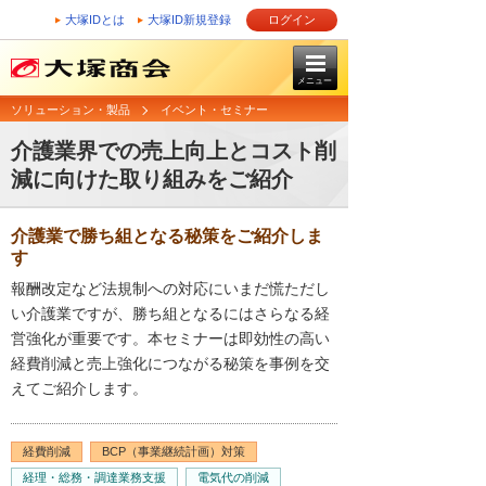
大塚IDとは
大塚ID新規登録
ログイン
メニュー
ソリューション・製品
イベント・セミナー
介護業界での売上向上とコスト削
減に向けた取り組みをご紹介
介護業で勝ち組となる秘策をご紹介しま
す
報酬改定など法規制への対応にいまだ慌ただし
い介護業ですが、勝ち組となるにはさらなる経
営強化が重要です。本セミナーは即効性の高い
経費削減と売上強化につながる秘策を事例を交
えてご紹介します。
経費削減
BCP（事業継続計画）対策
経理・総務・調達業務支援
電気代の削減