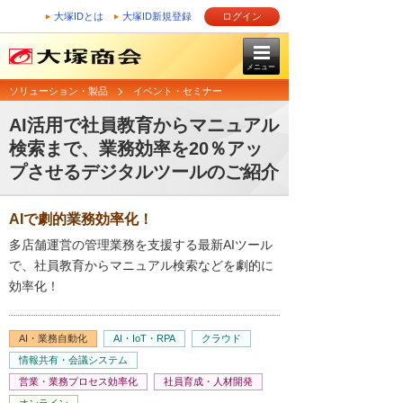
大塚IDとは
大塚ID新規登録
ログイン
メニュー
ソリューション・製品
イベント・セミナー
AI活用で社員教育からマニュアル
検索まで、業務効率を20％アッ
プさせるデジタルツールのご紹介
AIで劇的業務効率化！
多店舗運営の管理業務を支援する最新AIツール
で、社員教育からマニュアル検索などを劇的に
効率化！
AI・業務自動化
AI・IoT・RPA
クラウド
情報共有・会議システム
営業・業務プロセス効率化
社員育成・人材開発
オンライン