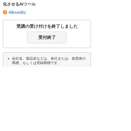
化させるAIツール
ABookBiz
受講の受け付けを終了しました
受付終了
会社名、製品名などは、各社または、各団体の
商標、もしくは登録商標です。
講演内容、タイトル、講師、セミナー会場は予
告なく変更する場合がありますのであらかじめ
ご了承ください。
コンサルタント、同業のお客様のお申し込みは
お断りしております。あらかじめご了承くださ
い。
本セミナーの録画・録音・画面キャプチャーな
どの複製および、その転載・引用などのあらゆ
る二次利用を禁止します。
ナビゲーションメニュー