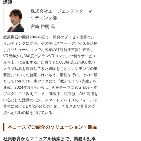
講師
株式会社エージェンテック マー
ケティング部
宮崎 裕明
氏
産業機器の開発20年を経て、開発のプロセス改善コン
サルティングに従事。その後はスマートデバイスを活用
したソリューションでお客様の課題解決支援に奔走し、
VR元年から360度パノラマVRコンテンツ制作サービス
立ち上げに参加する。自身でも5,000枚以上の360度パ
ノラマ写真を撮影してきた経験をもとにコンテンツの重
要性についての啓蒙（けいもう）活動を行い、その一環
としてYouTube・本ブログにて「教えて！ VR先生」を
連載。2024年度4月からは、AIをテーマにYouTube・本
ブログにて「教えて！ AI」連載中。現在は、AIの活用を
中心とした活動のほか、スマートデバイスのフィールド
業務におけるDX化の普及のため、さまざまな業界の支
援へと活動の幅を広げている。
本コースでご紹介のソリューション・製品
社員教育からマニュアル検索まで、業務を効率