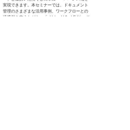
実現できます。本セミナーでは、ドキュメント
管理のさまざまな活用事例、ワークフローとの
連携例を交えながら、「eValue V 2nd Editionド
キュメント管理」をより活用していただくため
のヒントをお伝えします。
＊ 2024年9月に配信したセミナーの再配信です。
講師
株式会社OSK
山口 蓉子
氏
受講の受け付けを終了しました
受付終了
会社名、製品名などは、各社または、各団体の
商標、もしくは登録商標です。
講演内容、タイトル、講師、セミナー会場は予
告なく変更する場合がありますのであらかじめ
ご了承ください。