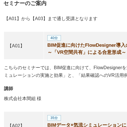
セミナーのご案内
【A01】から【A03】まで通し受講となります
40分
BIM促進に向けたFlowDesigner
【A01】
～「VR空間共有」による合意形成～
こちらのセミナーでは、BIM促進に向けて、FlowDesign
ミュレーションの実施と効果」と、「結果確認へのVR活用
講師
株式会社本間組
様
35分
BIMデータ×気流シミュレーションによる
【A02】