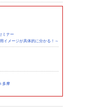
セミナー
i」自社での活用イメージが具体的に分かる！～
n 多摩