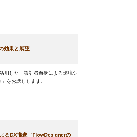
導入の効果と展望
erを活用した「設計者自身による環境シ
例」をお話しします。
DX推進（FlowDesignerの