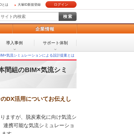
ログイン
IDとは
大塚ID新規登録
）
企業情報
導入事例
サポート体制
IM×気流シミュレーションによる設計提案とは
間組のBIM×気流シミ
のDX活用についてお伝えし
ありますが、脱炭素化に向け気流シ
、連携可能な気流シミュレーショ
えます。