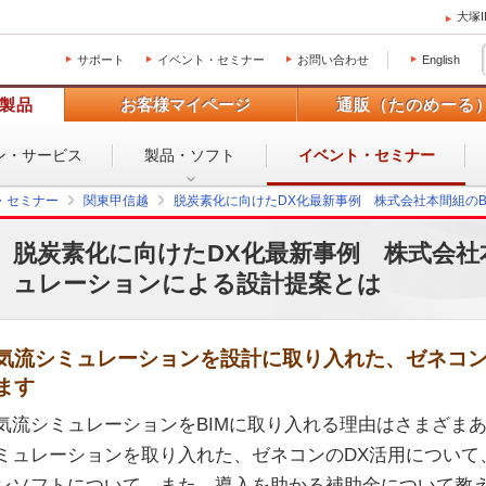
大塚
サポート
イベント・セミナー
お問い合わせ
English
製品
お客様マイページ
通販（たのめーる
ン・
サービス
製品・ソフト
イベント・
セミナー
・セミナー
関東甲信越
脱炭素化に向けたDX化最新事例 株式会社本間組のB
脱炭素化に向けたDX化最新事例 株式会社本
ュレーションによる設計提案とは
気流シミュレーションを設計に取り入れた、ゼネコン
ます
気流シミュレーションをBIMに取り入れる理由はさまざま
ミュレーションを取り入れた、ゼネコンのDX活用について
ンソフトについて、また、導入を助かる補助金について教