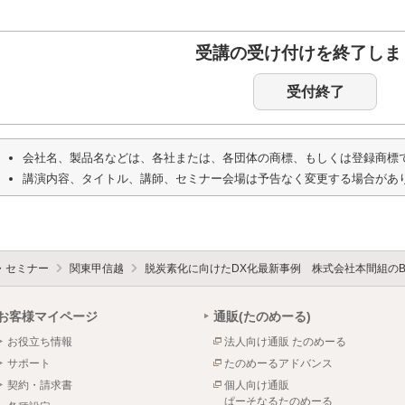
受講の受け付けを終了しま
受付終了
会社名、製品名などは、各社または、各団体の商標、もしくは登録商標
講演内容、タイトル、講師、セミナー会場は予告なく変更する場合があ
・セミナー
関東甲信越
脱炭素化に向けたDX化最新事例 株式会社本間組のB
お客様マイページ
通販(たのめーる)
お役立ち情報
法人向け通販 たのめーる
サポート
たのめーるアドバンス
契約・請求書
個人向け通販
ぱーそなるたのめーる