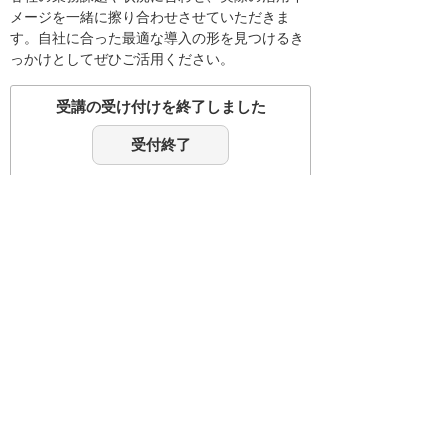
メージを一緒に擦り合わせさせていただきま
す。自社に合った最適な導入の形を見つけるき
っかけとしてぜひご活用ください。
受講の受け付けを終了しました
受付終了
会社名、製品名などは、各社または、各団体の
商標、もしくは登録商標です。
講演内容、タイトル、講師、セミナー会場は予
告なく変更する場合がありますのであらかじめ
ご了承ください。
ナビゲーションメニュー
イベント・セミナー
参加・申し込み方法