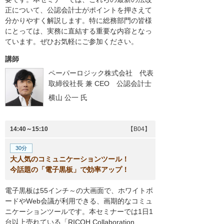
正について、公認会計士がポイントを押さえて
分かりやすく解説します。特に総務部門の皆様
にとっては、実務に直結する重要な内容となっ
ています。ぜひお気軽にご参加ください。
講師
ペーパーロジック株式会社
代表
取締役社長 兼 CEO 公認会計士
横山 公一
氏
14:40～15:10
【B04】
30分
大人気のコミュニケーションツール！
今話題の「電子黒板」で効率アップ！
電子黒板は55インチ～の大画面で、ホワイトボ
ードやWeb会議が利用できる、画期的なコミュ
ニケーションツールです。本セミナーでは1日1
台以上売れている「RICOH Collaboration