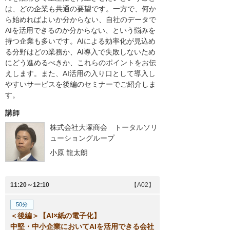
は、どの企業も共通の要望です。一方で、何か
ら始めればよいか分からない、自社のデータで
AIを活用できるのか分からない、という悩みを
持つ企業も多いです。AIによる効率化が見込め
る分野はどの業務か、AI導入で失敗しないため
にどう進めるべきか、これらのポイントをお伝
えします。また、AI活用の入り口として導入し
やすいサービスを後編のセミナーでご紹介しま
す。
講師
株式会社大塚商会 トータルソリ
ューショングループ
小原 龍太朗
11:20～12:10
【A02】
50分
＜後編＞【AI×紙の電子化】
中堅・中小企業においてAIを活用できる会社