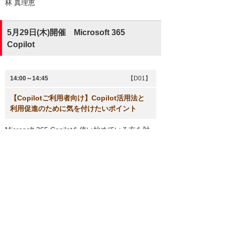
林 真理恵
5月29日(木)開催 Microsoft 365
Copilot
14:00～14:45
【D01】
【Copilotご利用者向け】Copilot活用法と
利用促進のために気を付けたいポイント
Microsoft 365 Copilotを使い始めている方を対
象に、Copilot ChatだけでなくTeamsや各Office
アプリケーションのCopilotの具体的な活用方法
や最新情報をご紹介します。また、Copilotの利
用促進のために気を付けたいポイントをお伝え
し、社内でのCopilot利用を拡げるためのアドバ
イスを提供します。
講師
株式会社大塚商会 マイクロソフ