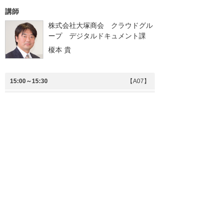
講師
株式会社大塚商会 クラウドグル
ープ デジタルドキュメント課
榎本 貴
15:00～15:30
【A07】
IT導入補助金2025 徹底解説セミナー
大塚商会がこれまで15,000件の申請支援で培っ
たノウハウを基に、IT導入補助金2025の申請手
続きにおける重要なポイントや注意点を解説し
ます。申請書類の準備、申請の流れ、過去にあ
ったミスとその対策、審査のポイントをご紹介
します。
講師
株式会社大塚商会 地域プロモー
ション部 補助金担当