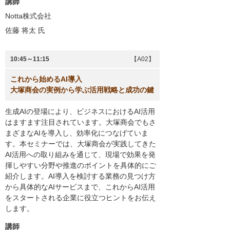
講師
Notta株式会社
佐藤 将太
氏
10:45～11:15
【A02】
これから始めるAI導入
大塚商会の実例から学ぶ活用戦略と成功の鍵
生成AIの登場により、ビジネスにおけるAI活用
はますます注目されています。大塚商会でもさ
まざまなAIを導入し、効率化につなげていま
す。本セミナーでは、大塚商会が実践してきた
AI活用への取り組みを通じて、現場で効果を発
揮しやすい分野や推進のポイントを具体的にご
紹介します。AI導入を検討する業務の見つけ方
から具体的なAIサービスまで、これからAI活用
をスタートされる企業に役立つヒントをお伝え
します。
講師