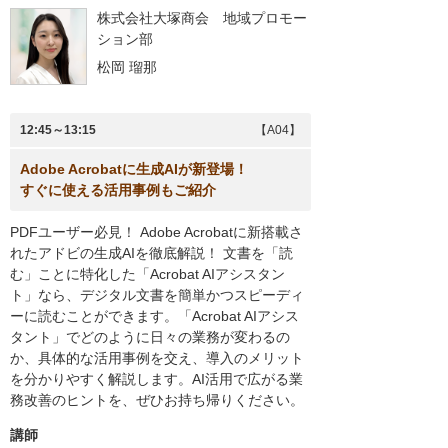
株式会社大塚商会 地域プロモー
ション部
松岡 瑠那
12:45～13:15
【A04】
Adobe Acrobatに生成AIが新登場！
すぐに使える活用事例もご紹介
PDFユーザー必見！ Adobe Acrobatに新搭載さ
れたアドビの生成AIを徹底解説！ 文書を「読
む」ことに特化した「Acrobat AIアシスタン
ト」なら、デジタル文書を簡単かつスピーディ
ーに読むことができます。「Acrobat AIアシス
タント」でどのように日々の業務が変わるの
か、具体的な活用事例を交え、導入のメリット
を分かりやすく解説します。AI活用で広がる業
務改善のヒントを、ぜひお持ち帰りください。
講師