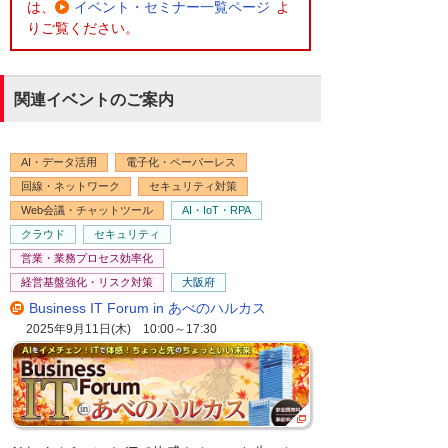
は、
イベント・セミナー一覧ページ
よ
りご覧ください。
関連イベントのご案内
AI・データ活用
電子化・ペーパーレス
回線・ネットワーク
セキュリティ対策
Web会議・チャットツール
AI・IoT・RPA
クラウド
セキュリティ
営業・業務プロセス効率化
経営基盤強化・リスク対策
大阪府
Business IT Forum in あべのハルカス
2025年9月11日(木) 10:00～17:30