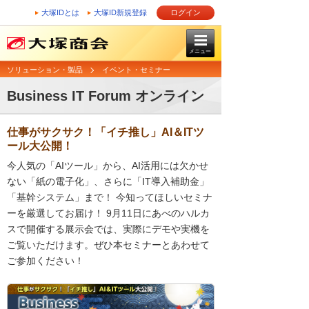
大塚IDとは
大塚ID新規登録
ログイン
メニュー
ソリューション・製品
イベント・セミナー
Business IT Forum オンライン
仕事がサクサク！「イチ推し」AI＆ITツ
ール大公開！
今人気の「AIツール」から、AI活用には欠かせ
ない「紙の電子化」、さらに「IT導入補助金」
「基幹システム」まで！ 今知ってほしいセミナ
ーを厳選してお届け！ 9月11日にあべのハルカ
スで開催する展示会では、実際にデモや実機を
ご覧いただけます。ぜひ本セミナーとあわせて
ご参加ください！