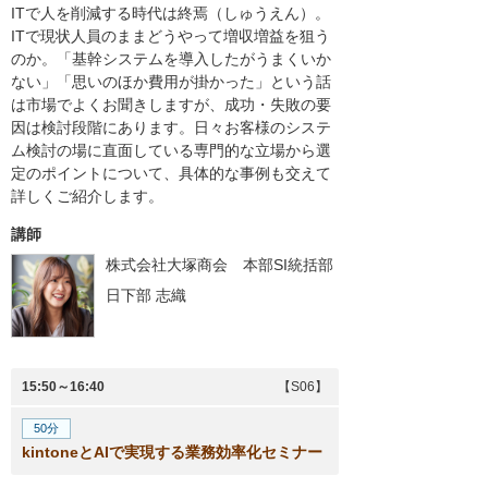
ITで人を削減する時代は終焉（しゅうえん）。
ITで現状人員のままどうやって増収増益を狙う
のか。「基幹システムを導入したがうまくいか
ない」「思いのほか費用が掛かった」という話
は市場でよくお聞きしますが、成功・失敗の要
因は検討段階にあります。日々お客様のシステ
ム検討の場に直面している専門的な立場から選
定のポイントについて、具体的な事例も交えて
詳しくご紹介します。
講師
株式会社大塚商会 本部SI統括部
日下部 志織
15:50～16:40
【S06】
50分
kintoneとAIで実現する業務効率化セミナー