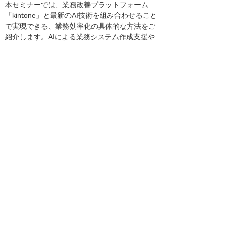
本セミナーでは、業務改善プラットフォーム
「kintone」と最新のAI技術を組み合わせること
で実現できる、業務効率化の具体的な方法をご
紹介します。AIによる業務システム作成支援や
情報検索AIなど、現場で活用できるユースケー
スを交えながら解説。これからAIを導入したい
企業のご担当者や、kintoneをさらに活用したい
方に向けて、初歩から実践までを分かりやすく
お届けします。
講師
サイボウズ株式会社 営業本部
リージョナル第2営業部 関西営
業G
酒井 大輔
氏
リーフレットのご案内
「ビジネスITフェスタ in 大阪」リーフレ