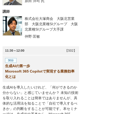
原田 洋司
氏
講師
株式会社大塚商会 大阪北営業
部 大阪北業種SIグループ 大阪
北業種SIグループ大手課
仲野 匡敏
11:30～12:00
【S02】
30分
生成AIの第一歩
Microsoft 365 Copilotで実現する業務効率
化とは
生成AIを導入したいけれど、「何ができるのか
分からない」と感じていませんか？ 未知の技術
を取り入れることは簡単ではありませんが、具
体的な活用法を知ることで「自社で導入するべ
きか」の判断をすることが可能です。本セミナ
ーでは、生成AIの基本から、Microsoft 365