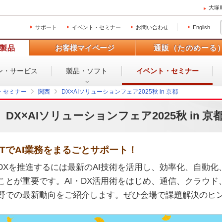
大塚
サポート
イベント・セミナー
お問い合わせ
English
製品
お客様マイページ
通販（たのめーる
ン・
サービス
製品・ソフト
イベント・
セミナー
・セミナー
関西
DX×AIソリューションフェア2025秋 in 京都
DX×AIソリューションフェア2025秋 in 京
ITでAI業務をまるごとサポート！
DXを推進するには最新のAI技術を活用し、効率化、自動
ことが重要です。AI・DX活用術をはじめ、通信、クラウ
野での最新動向をご紹介します。ぜひ会場で課題解決のヒ