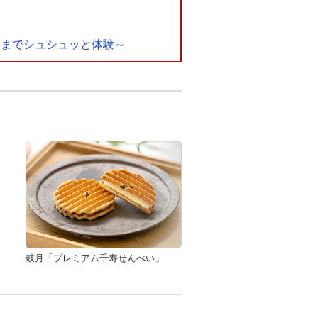
用までシュシュッと体験～
鼓月「プレミアム千寿せんべい」