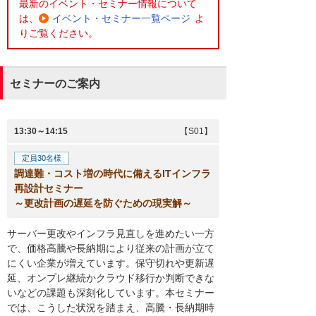
最新のイベント・セミナー情報について
は、
イベント・セミナー一覧ページ
よ
りご覧ください。
セミナーのご案内
13:30～14:15
【S01】
定員30名様
調達難・コスト増の時代に備えるITインフラ
再設計セミナー
～更改計画の遅延を防ぐための現実解～
サーバー更改やインフラ見直しを進めたい一方
で、価格高騰や長納期により従来の計画が立て
にくい企業が増えています。保守切れや更新遅
延、オンプレ継続かクラウド移行か判断できな
いなどの課題も深刻化しています。本セミナー
では、こうした状況を踏まえ、高騰・長納期時