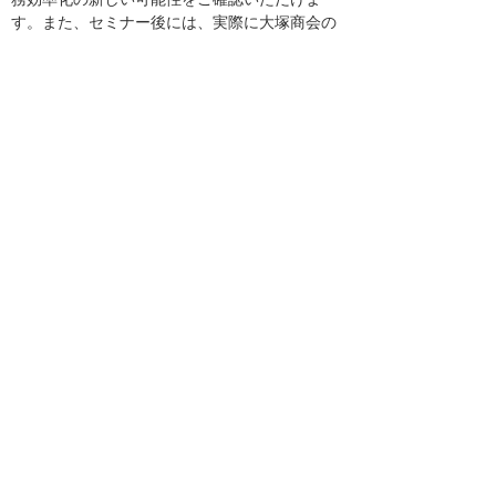
す。また、セミナー後には、実際に大塚商会の
オフィスをご覧いただくオフィスツアーを行い
ます。企業においては、業務の効率化と仕組み
化が不可欠です。
講師
株式会社大塚商会 業種SIプロモ
ーション部 DXソリューション
課
鴻巣 雄介
受講の受け付けを終了しました
受付終了
会社名、製品名などは、各社または、各団体の
商標、もしくは登録商標です。
講演内容、タイトル、講師、セミナー会場は予
告なく変更する場合がありますのであらかじめ
ご了承ください。