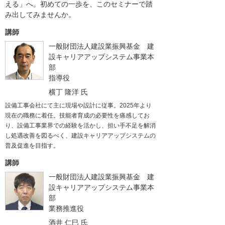
える」へ。初めての一歩を、このセミナーで踏
み出してみませんか。
講師
一般財団法人建設業振興基金 建
設キャリアアップシステム事業本
部
指導役
横丁 隆洋
氏
設備工事会社にて主に現場や設計に従事。2025年より
現在の職務に着任。技能者育成の必要性を痛感してお
り、設備工事業界での経験を活かし、担い手不足を解消
し処遇改善を図るべく、建設キャリアアップシステムの
普及促進を目指す。
講師
一般財団法人建設業振興基金 建
設キャリアアップシステム事業本
部
業務推進役
酒井 仁巳
氏