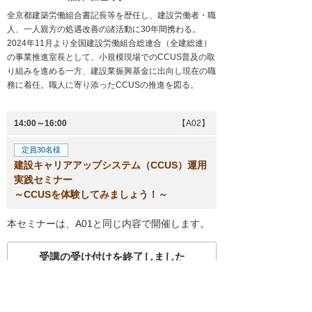
全京都建築労働組合書記長等を歴任し、建設労働者・職
人、一人親方の処遇改善の諸活動に30年間携わる。
2024年11月より全国建設労働組合総連合（全建総連）
の事業推進室長として、小規模現場でのCCUS普及の取
り組みを進める一方、建設業振興基金に出向し現在の職
務に着任。職人に寄り添ったCCUSの推進を図る。
14:00～16:00
【A02】
定員30名様
建設キャリアアップシステム（CCUS）運用
実践セミナー
～CCUSを体験してみましょう！～
本セミナーは、A01と同じ内容で開催します。
受講の受け付けを終了しました
受付終了