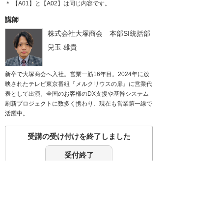
＊ 【A01】と【A02】は同じ内容です。
講師
株式会社大塚商会 本部SI統括部
兒玉 雄貴
新卒で大塚商会へ入社。営業一筋16年目。2024年に放
映されたテレビ東京番組『メルクリウスの扉』に営業代
表として出演。全国のお客様のDX支援や基幹システム
刷新プロジェクトに数多く携わり、現在も営業第一線で
活躍中。
受講の受け付けを終了しました
受付終了
会社名、製品名などは、各社または、各団体の
商標、もしくは登録商標です。
講演内容、タイトル、講師、セミナー会場は予
告なく変更する場合がありますのであらかじめ