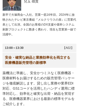
兒玉 雄貴
新卒で大塚商会へ入社。営業一筋16年目。2024年に放
映されたテレビ東京番組『メルクリウスの扉』に営業代
表として出演。全国のお客様のDX支援や基幹システム
刷新プロジェクトに数多く携わり、現在も営業第一線で
活躍中。
13:00～13:30
【A02】
安全・確実な納品と業務効率化を両立する
医療機器販売管理の新標準
薬機法に準拠し、安全かつミスなく医療機器・
医療材料をお届けするための販売管理パッケー
ジを徹底解説します。貸し出し業務や業界EDI
対応、GS1コードを活用したハンディ運用に標
準対応し、効率化と確実な出荷・納品を実現す
る、医療機器業界における最新の標準モデルを
ご紹介します。