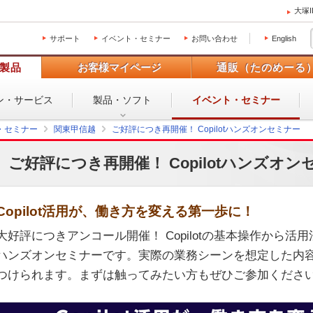
大塚
サポート
イベント・セミナー
お問い合わせ
English
製品
お客様マイページ
通販（たのめーる
ン・
サービス
製品・ソフト
イベント・
セミナー
・セミナー
関東甲信越
ご好評につき再開催！ Copilotハンズオンセミナー
ご好評につき再開催！ Copilotハンズオン
Copilot活用が、働き方を変える第一歩に！
大好評につきアンコール開催！ Copilotの基本操作から
ハンズオンセミナーです。実際の業務シーンを想定した内
つけられます。まずは触ってみたい方もぜひご参加くださ