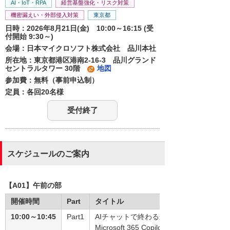
AI・IoT・RPA
経営基盤強化・リスク対策
機密漏えい・外部侵入対策
東京都
日時：2026年8月21日(金) 10:00～16:15 (受
付開始 9:30～)
会場：日本マイクロソフト株式会社 品川本社
所在地：東京都港区港南2-16-3 品川グランド
セントラルタワー 30階
地図
参加費：無料（事前申込制）
定員：各回20名様
受付終了
スケジュールのご案内
【A01】午前の部
開催時間
Part
タイトル
10:00～10:45
Part1
AIチャットで終わるか、業務変革に進む
Microsoft 365 Copilotがもたらす真の価値