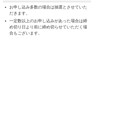
お申し込み多数の場合は抽選とさせていた
だきます。
一定数以上のお申し込みがあった場合は締
め切り日より前に締め切らせていただく場
合もございます。
同業または競合他社様からのお申し込み
は、お断りさせていただく場合がございま
す。
主催
株式会社大塚商会
お問い合わせ先
株式会社大塚商会 中央2プロモーション課
イベント事務局
TEL：03-6436-2521
受講の受け付けを終了しました