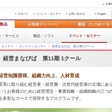
大塚
サポート
イベント・セミナー
お問い合わせ
English
製品
お客様マイページ
通販（たのめーる
ン・
サービス
製品・ソフト
イベント・
セミナー
・セミナー
オンラインセミナー
経営まなびば 第11期 1クール
経営まなびば 第11期 1クール
経営知識習得、組織力向上、人材育成
変革に取り組む経営者・経営層・次世代経営者の立場にあ
いうお客様のために経営理念・事業戦略・組織戦略の三つ
を多彩なコースで習得するプログラムです。