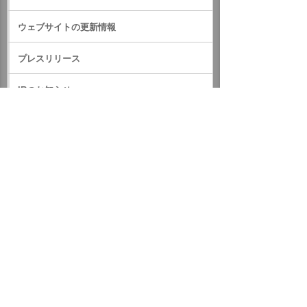
ウェブサイトの更新情報
プレスリリース
IRのお知らせ
サステナビリティに関するお知らせ
RSS一覧
ホーム
ニュース・お知らせ
お客様へのお知らせ
2018年
消費税率引き上げに関する対応のお知らせ
イベント・セミナー
お問い合わせ
ニュース・お知らせ
情報セキュリティ基本方針
個人情報保護方針
ソーシャルメディア利用方針
サイトの利用条件
ヘルプ