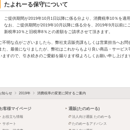
たよれーる保守について
ご提供期間が2019年10月1日以降に係る分より、消費税率10％を適
なお、ご提供期間が2019年10月以降に係る分を、2019年9月以
新税率10％と旧税率8％との差額をご請求させて頂きます。
ご不明な点がございましたら、弊社支店販売課もしくは営業担当へお問
また、最後になりましたが、弊社はこれからもより良い商品・サービス
いますので、引き続きのご愛顧を賜ります様よろしくお願い申し上げま
お知らせ
2019年
消費税率の変更に関するご案内
お客様マイページ
通販(たのめーる)
お役立ち情報
法人向け通販 たのめーる
サポート
たのめーるアドバンス