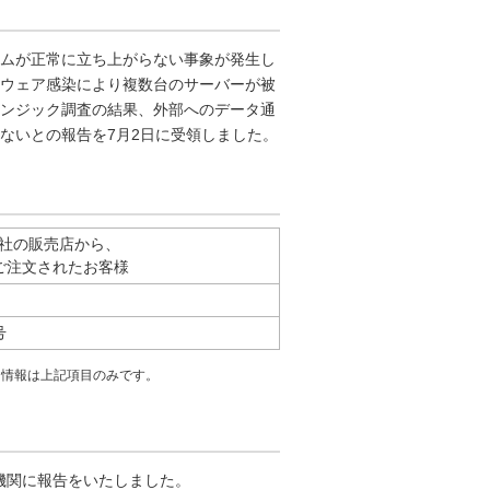
ステムが正常に立ち上がらない事象が発生し
ウェア感染により複数台のサーバーが被
ンジック調査の結果、外部へのデータ通
ないとの報告を7月2日に受領しました。
び弊社の販売店から、
ご注文されたお客様
号
る情報は上記項目のみです。
査機関に報告をいたしました。