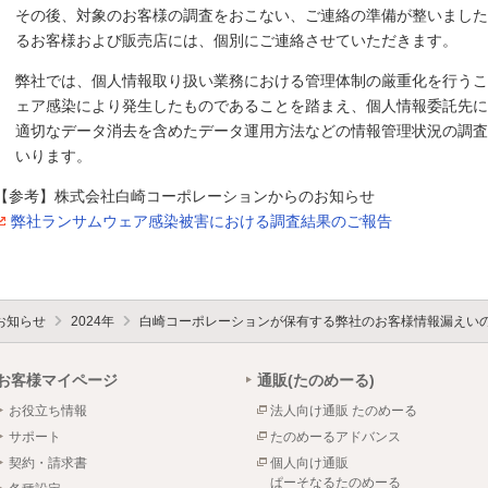
その後、対象のお客様の調査をおこない、ご連絡の準備が整いました
るお客様および販売店には、個別にご連絡させていただきます。
弊社では、個人情報取り扱い業務における管理体制の厳重化を行うこ
ェア感染により発生したものであることを踏まえ、個人情報委託先に
適切なデータ消去を含めたデータ運用方法などの情報管理状況の調査
いります。
【参考】株式会社白崎コーポレーションからのお知らせ
弊社ランサムウェア感染被害における調査結果のご報告
お知らせ
2024年
白崎コーポレーションが保有する弊社のお客様情報漏えい
お客様マイページ
通販(たのめーる)
お役立ち情報
法人向け通販 たのめーる
サポート
たのめーるアドバンス
契約・請求書
個人向け通販
ぱーそなるたのめーる