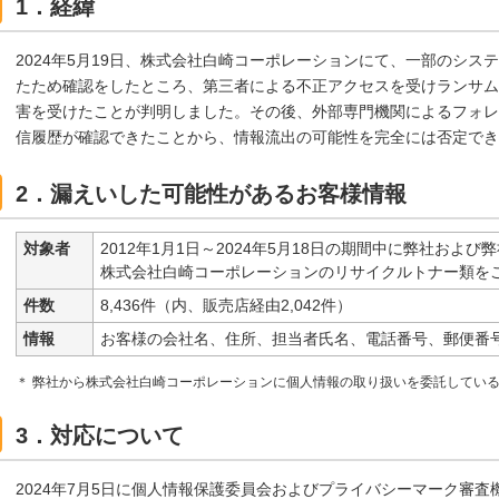
1．経緯
2024年5月19日、株式会社白崎コーポレーションにて、一部のシ
たため確認をしたところ、第三者による不正アクセスを受けランサム
害を受けたことが判明しました。その後、外部専門機関によるフォレ
信履歴が確認できたことから、情報流出の可能性を完全には否定でき
2．漏えいした可能性があるお客様情報
対象者
2012年1月1日～2024年5月18日の期間中に弊社およ
株式会社白崎コーポレーションのリサイクルトナー類を
件数
8,436件（内、販売店経由2,042件）
情報
お客様の会社名、住所、担当者氏名、電話番号、郵便番
＊ 弊社から株式会社白崎コーポレーションに個人情報の取り扱いを委託してい
3．対応について
2024年7月5日に個人情報保護委員会およびプライバシーマーク審