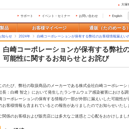
大塚
サポート
イベント・セミナー
お問い合わせ
English
製品
お客様マイページ
通販（たのめーる
お知らせ
2024年
白崎コーポレーションが保有する弊社のお客様情報漏えい
白崎コーポレーションが保有する弊社
可能性に関するお知らせとお詫び
このたび、弊社の取扱商品のメーカーである株式会社白崎コーポレーシ
社長：白﨑 智之）において発生したランサムウェア感染被害における
崎コーポレーションの保有する情報の一部が外部に漏えいした可能性が
のお客様情報も含まれているとの報告がありましたのでお知らせいたし
ご関係のお客様および販売店には多大なご迷惑とご心配をおかけしまし