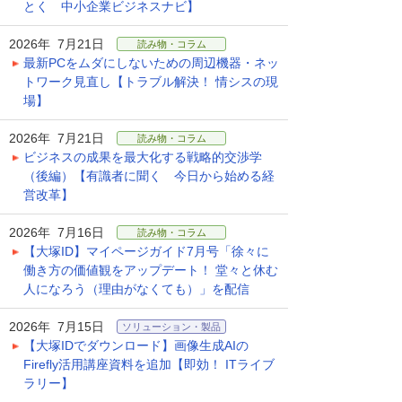
とく 中小企業ビジネスナビ】
2026年 7月21日
読み物・コラム
最新PCをムダにしないための周辺機器・ネッ
トワーク見直し【トラブル解決！ 情シスの現
場】
2026年 7月21日
読み物・コラム
ビジネスの成果を最大化する戦略的交渉学
（後編）【有識者に聞く 今日から始める経
営改革】
2026年 7月16日
読み物・コラム
【大塚ID】マイページガイド7月号「徐々に
働き方の価値観をアップデート！ 堂々と休む
人になろう（理由がなくても）」を配信
2026年 7月15日
ソリューション・製品
【大塚IDでダウンロード】画像生成AIの
Firefly活用講座資料を追加【即効！ ITライブ
ラリー】