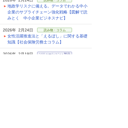
2026年 2月24日
読み物・コラム
地政学リスクに備える。データでわかる中小
企業のサプライチェーン強化戦略【図解で読
みとく 中小企業ビジネスナビ】
2026年 2月24日
読み物・コラム
女性活躍推進法と「えるぼし」に関する基礎
知識【社会保険労務士コラム】
2026年 2月19日
ソリューション・製品
【大塚IDで無料受講】ビジネスeラーニング
新コース「社会人のキホン 知っておくべきビ
ジネスマナー（前編）」を公開！
2026年 2月19日
読み物・コラム
【大塚ID】マイページガイド2月号「デジタ
ル時代に覚えておきたい「人付き合い」のち
ょっといい話」を配信
2026年 2月17日
読み物・コラム
ピンチ！ 一人情シスが倒れたらどうなる？
頼りになるAI活用法【トラブル解決！ 情シス