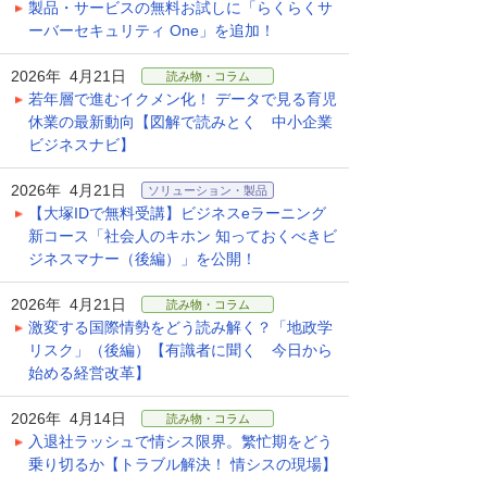
製品・サービスの無料お試しに「らくらくサ
ーバーセキュリティ One」を追加！
2026年 4月21日
読み物・コラム
若年層で進むイクメン化！ データで見る育児
休業の最新動向【図解で読みとく 中小企業
ビジネスナビ】
2026年 4月21日
ソリューション・製品
【大塚IDで無料受講】ビジネスeラーニング
新コース「社会人のキホン 知っておくべきビ
ジネスマナー（後編）」を公開！
2026年 4月21日
読み物・コラム
激変する国際情勢をどう読み解く？「地政学
リスク」（後編）【有識者に聞く 今日から
始める経営改革】
2026年 4月14日
読み物・コラム
入退社ラッシュで情シス限界。繁忙期をどう
乗り切るか【トラブル解決！ 情シスの現場】