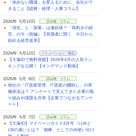
「休めない職場」を変えるために、会社がで
きること【総務・経理・人事コラム】
2026年 5月12日
読み物・コラム
「深化」と「探索」は連続体？「両利きの経
営」の今（前編）【有識者に聞く 今日から
始める経営改革】
2026年 5月12日
ソリューション・製品
【大塚IDで無料視聴】2026年4月の人気ラン
キングを公開！【オンデマンド動画】
2026年 5月 8日
読み物・コラム
他社の「IT資産管理、IT資産の棚卸し」の実
施状況は？ アンケートで見えてきた企業の取
り組みや課題を共有【企業でつながるアンケ
ート】
2026年 5月 7日
読み物・コラム
【大塚ID】マイページガイド4月号「LLMと
LMの違いとは？「相棒」としてのAI使い分け