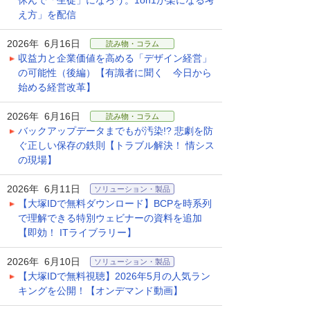
休んで「生徒」になろう。1on1が楽になる考
え方」を配信
2026年 6月16日
読み物・コラム
収益力と企業価値を高める「デザイン経営」
の可能性（後編）【有識者に聞く 今日から
始める経営改革】
2026年 6月16日
読み物・コラム
バックアップデータまでもが汚染!? 悲劇を防
ぐ正しい保存の鉄則【トラブル解決！ 情シス
の現場】
2026年 6月11日
ソリューション・製品
【大塚IDで無料ダウンロード】BCPを時系列
で理解できる特別ウェビナーの資料を追加
【即効！ ITライブラリー】
2026年 6月10日
ソリューション・製品
【大塚IDで無料視聴】2026年5月の人気ラン
キングを公開！【オンデマンド動画】