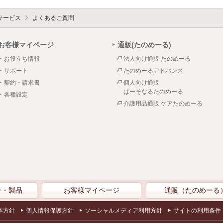
サービス
よくあるご質問
お客様マイページ
通販(たのめーる)
お役立ち情報
法人向け通販 たのめーる
サポート
たのめーるアドバンス
契約・請求書
個人向け通販
ぱーそなるたのめーる
各種設定
介護用品通販 ケアたのめーる
ン・製品
お客様マイページ
通販（たのめーる
本方針
個人情報保護方針
ソーシャルメディア利用方針
サイトの利用条件