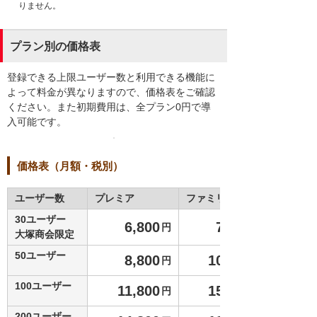
りません。
プラン別の価格表
登録できる上限ユーザー数と利用できる機能に
よって料金が異なりますので、価格表をご確認
ください。また初期費用は、全プラン0円で導
入可能です。
価格表（月額・税別）
ユーザー数
プレミア
ファミリー
30ユーザー
6,800
7,800
円
大塚商会限定
50ユーザー
8,800
10,800
円
100ユーザー
11,800
15,800
円
200ユーザー