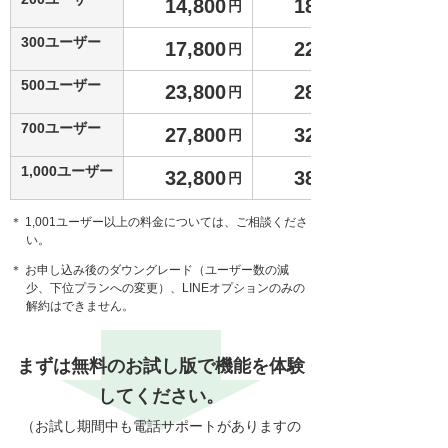
14,800
18,800
円
300ユーザー
17,800
22,800
円
500ユーザー
23,800
28,800
円
700ユーザー
27,800
32,800
円
1,000ユーザー
32,800
38,800
円
＊ 1,001ユーザー以上の料金については、ご相談くださ
い。
＊ お申し込み後のダウングレード（ユーザー数の減
少、下位プランへの変更）、LINEオプションのみの
解約はできません。
まずは無料のお試し版で機能を体験
してください。
（お試し期間中も電話サポートがありますの