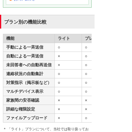
プラン別の機能比較
機能
ライト
プレミア
手動による一斉送信
○
○
自動による一斉送信
×
○
未回答者への自動再送信
×
○
連絡状況の自動集計
○
○
対策指示（掲示板など）
○
○
マルチデバイス表示
○
○
家族間の安否確認
×
×
詳細な権限設定
×
×
ファイルアップロード
×
○
＊ 「ライト」プランについて、当社では取り扱ってお