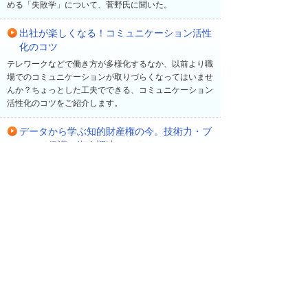
める「失敗学」について、菅野氏に聞いた。
出社が楽しくなる！コミュニケーション活性
化のコツ
テレワークなどで働き方が多様化するなか、以前より職
場でのコミュニケーションが取りづらくなってはいませ
んか？ちょっとした工夫でできる、コミュニケーション
活性化のコツをご紹介します。
データから学ぶ知的財産権の今。技術力・ブ
ランド保護や資金調達のために
知的財産権は、中小企業の技術力やブランドを守り、競
争力や企業価値の向上にもつながります。国内外の出願
動向や支援制度をもとに、その基礎と活用のポイントを
図解で解説します。
最近の更新
一覧へ
2026年 8月 7日
ソリューション・製品
【大塚IDで無料受講】ビジネスeラーニング新コー
ス「自分の状態を確認する簡単ストレスチェッ
ク」を公開！