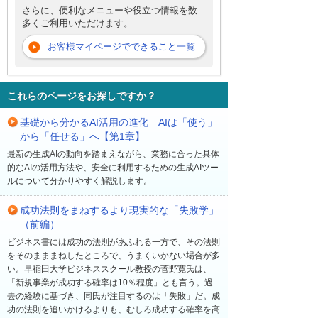
さらに、便利なメニューや役立つ情報を数
多くご利用いただけます。
お客様マイページでできること一覧
これらのページをお探しですか？
基礎から分かるAI活用の進化 AIは「使う」
から「任せる」へ【第1章】
最新の生成AIの動向を踏まえながら、業務に合った具体
的なAIの活用方法や、安全に利用するための生成AIツー
ルについて分かりやすく解説します。
成功法則をまねするより現実的な「失敗学」
（前編）
ビジネス書には成功の法則があふれる一方で、その法則
をそのまままねしたところで、うまくいかない場合が多
い。早稲田大学ビジネススクール教授の菅野寛氏は、
「新規事業が成功する確率は10％程度」とも言う。過
去の経験に基づき、同氏が注目するのは「失敗」だ。成
功の法則を追いかけるよりも、むしろ成功する確率を高