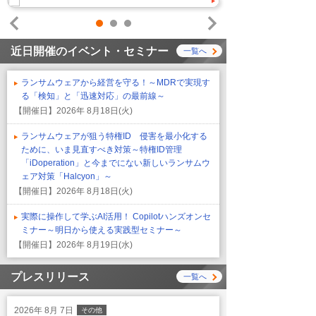
1
2
3
Prev
Next
近日開催のイベント・セミナー
一覧へ
ランサムウェアから経営を守る！～MDRで実現す
る「検知」と「迅速対応」の最前線～
【開催日】
2026年 8月18日(火)
ランサムウェアが狙う特権ID 侵害を最小化する
ために、いま見直すべき対策～特権ID管理
「iDoperation」と今までにない新しいランサムウ
ェア対策「Halcyon」～
【開催日】
2026年 8月18日(火)
実際に操作して学ぶAI活用！ Copilotハンズオンセ
ミナー～明日から使える実践型セミナー～
【開催日】
2026年 8月19日(水)
プレスリリース
一覧へ
2026年 8月 7日
その他