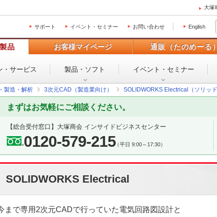
大塚
サポート
イベント・セミナー
お問い合わせ
English
製品
お客様マイページ
通販（たのめーる
ン・
サービス
製品・ソフト
イベント・
セミナー
設・製造・解析
3次元CAD（製造業向け）
SOLIDWORKS Electrical（
まずはお気軽にご相談ください。
【総合受付窓口】
大塚商会 インサイドビジネスセンター
0120-579-215
（平日 9:00～17:30）
SOLIDWORKS Electrical
今まで専用2次元CADで行っていた電気回路図設計と