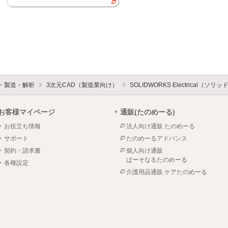
設・製造・解析
3次元CAD（製造業向け）
SOLIDWORKS Electrical（
お客様マイページ
通販(たのめーる)
お役立ち情報
法人向け通販 たのめーる
サポート
たのめーるアドバンス
契約・請求書
個人向け通販
ぱーそなるたのめーる
各種設定
介護用品通販 ケアたのめーる