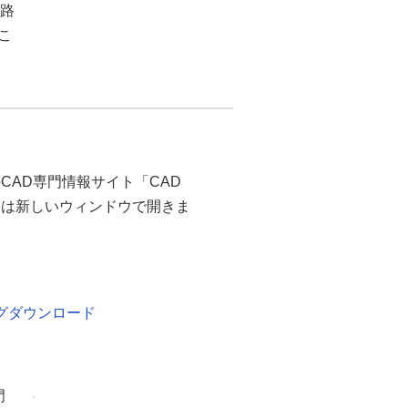
回路
。こ
商会のCAD専門情報サイト「CAD
のリンクは新しいウィンドウで開きま
グダウンロード
門