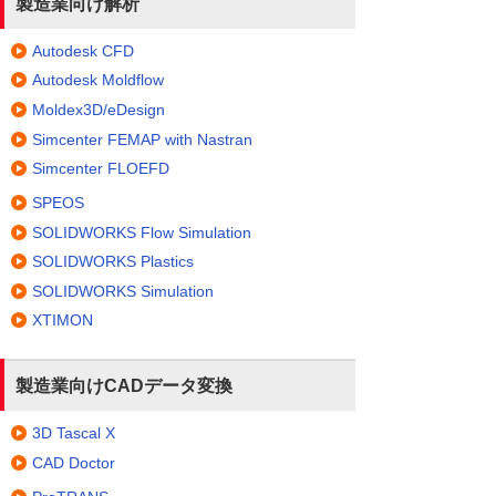
製造業向け解析
Autodesk CFD
Autodesk Moldflow
Moldex3D/eDesign
Simcenter FEMAP with Nastran
Simcenter FLOEFD
SPEOS
SOLIDWORKS Flow Simulation
SOLIDWORKS Plastics
SOLIDWORKS Simulation
XTIMON
製造業向けCADデータ変換
3D Tascal X
CAD Doctor