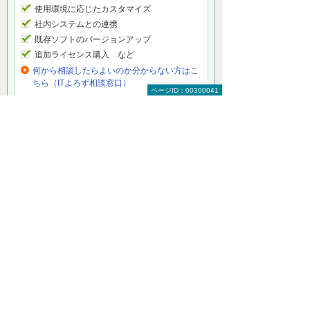
使用環境に応じたカスタマイズ
社内システムとの連携
既存ソフトのバージョンアップ
追加ライセンス購入 など
何から相談したらよいのか分からない方はこ
ちら（ITよろず相談窓口）
ページID：00300041
CAD建設・製造・解析をもっと知りたい
CAD建設・製造・解析トップ
建設業向けCAD
製造業向けCAD
業界共通向けCAD
教育機関向けCAD
CAD関連サービス
大塚商会のCADへの取り組み
関連情報